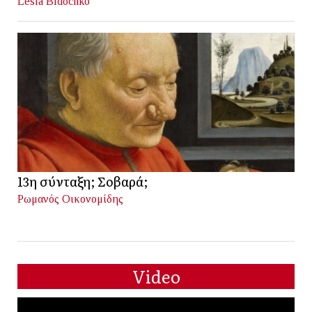
Lesia Bidochko
13η σύνταξη; Σοβαρά;
Ρωμανός Οικονομίδης
Video