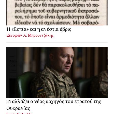
Η «Εστία» και η ανέστια ύβρις
Ξενοφών Α. Μπρουντζάκης
Τι αλλάζει ο νέος αρχηγός του Στρατού της
Ουκρανίας