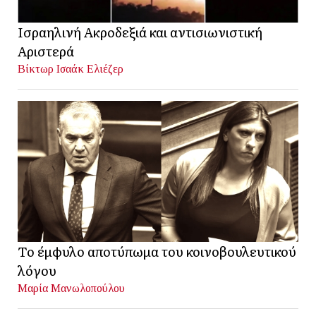
Ισραηλινή Ακροδεξιά και αντισιωνιστική
Αριστερά
Βίκτωρ Ισαάκ Ελιέζερ
Το έμφυλο αποτύπωμα του κοινοβουλευτικού
λόγου
Μαρία Μανωλοπούλου