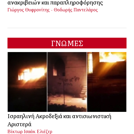
ανακριβειών και παραπληροφόρησης
Γιώργος Θυφρονίτης - Θοδωρής Παντελάρος
ΓΝΩΜΕΣ
Ισραηλινή Ακροδεξιά και αντισιωνιστική
Αριστερά
Βίκτωρ Ισαάκ Ελιέζερ