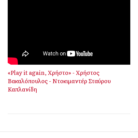
«Play it again, Χρήστο» - Χρήστος
Βακαλόπουλος - Ντοκιμαντέρ Σταύρου
Καπλανίδη