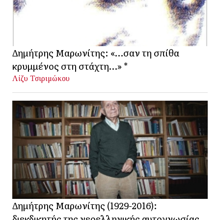
Δημήτρης Μαρωνίτης: «…σαν τη σπίθα
κρυμμένος στη στάχτη…» *
Λίζυ Τσιριμώκου
Δημήτρης Μαρωνίτης (1929-2016):
διεκδικητής της νεοελληνικής αυτογνωσίας