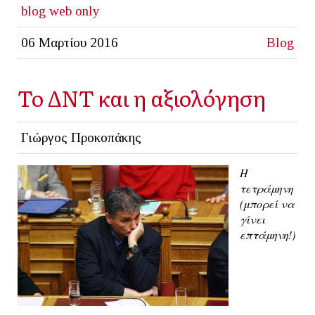
blog
web only
06 Μαρτίου 2016
Blog
Το ΔΝΤ και η αξιολόγηση
Γιώργος Προκοπάκης
Η
τετράμηνη
(μπορεί να
γίνει
επτάμηνη!)