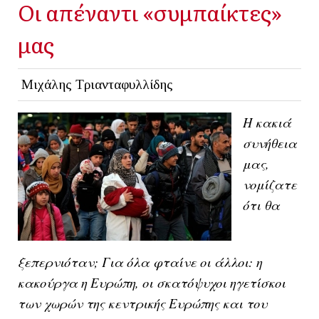
Οι απέναντι «συμπαίκτες»
μας
Μιχάλης Τριανταφυλλίδης
Η κακιά
συνήθεια
μας,
νομίζατε
ότι θα
ξεπερνιόταν; Για όλα φταίνε οι άλλοι: η
κακούργα η Ευρώπη, οι σκατόψυχοι ηγετίσκοι
των χωρών της κεντρικής Ευρώπης και του