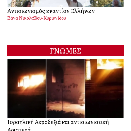
Αντισιωνισμός εναντίον Ελλήνων
Βάνα Νικολαΐδου-Κυριανίδου
ΓΝΩΜΕΣ
Ισραηλινή Ακροδεξιά και αντισιωνιστική
Αριστερά