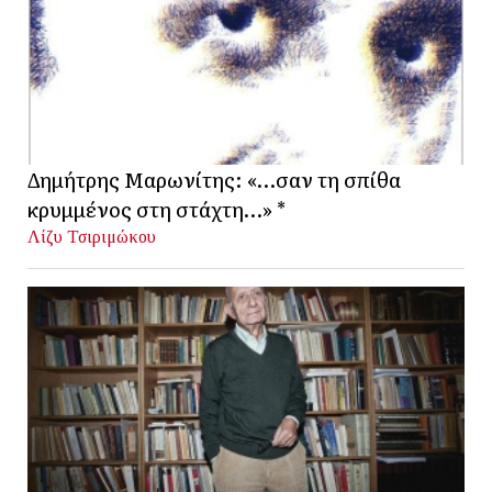
Δημήτρης Μαρωνίτης: «…σαν τη σπίθα
κρυμμένος στη στάχτη…» *
Λίζυ Τσιριμώκου