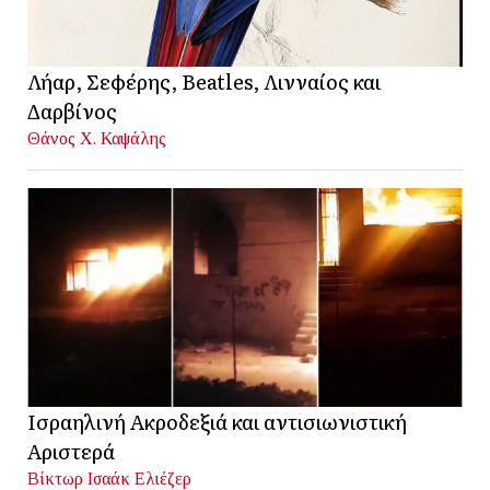
Λήαρ, Σεφέρης, Beatles, Λινναίος και
Δαρβίνος
Θάνος Χ. Καψάλης
Ισραηλινή Ακροδεξιά και αντισιωνιστική
Αριστερά
Βίκτωρ Ισαάκ Ελιέζερ