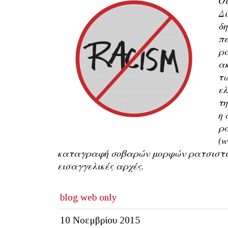
Οι
Δ
δη
πε
ρα
ακ
τω
ελ
τη
η 
ρα
(w
καταγραφή σοβαρών μορφών ρατσιστικο
εισαγγελικές αρχές.
blog
web only
10 Νοεμβρίου 2015