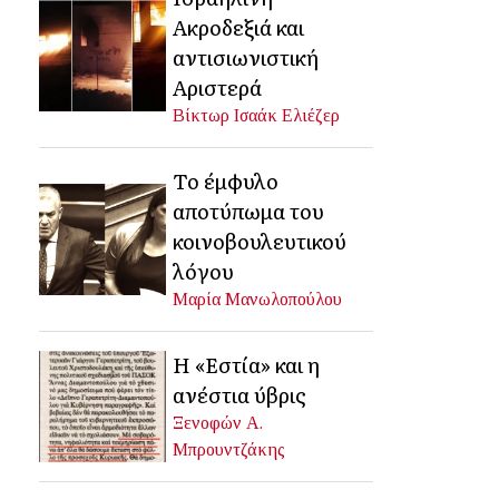
Ακροδεξιά και
αντισιωνιστική
Αριστερά
Βίκτωρ Ισαάκ Ελιέζερ
Το έμφυλο
αποτύπωμα του
κοινοβουλευτικού
λόγου
Μαρία Μανωλοπούλου
Η «Εστία» και η
ανέστια ύβρις
Ξενοφών Α.
Μπρουντζάκης