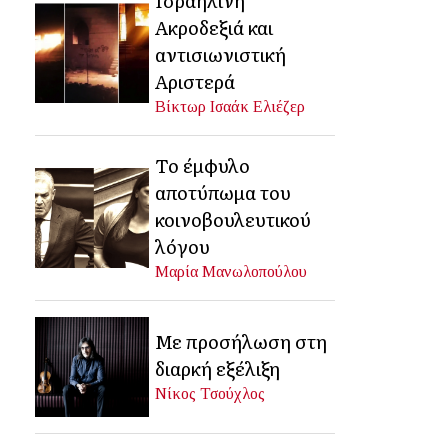
Ακροδεξιά και
αντισιωνιστική
Αριστερά
Βίκτωρ Ισαάκ Ελιέζερ
Το έμφυλο
αποτύπωμα του
κοινοβουλευτικού
λόγου
Μαρία Μανωλοπούλου
Με προσήλωση στη
διαρκή εξέλιξη
Νίκος Τσούχλος