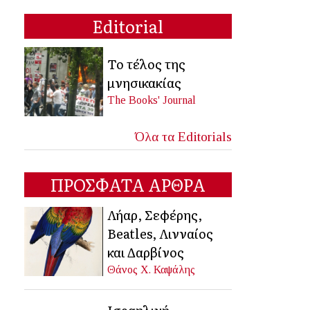
Editorial
Το τέλος της
μνησικακίας
The Books' Journal
Όλα τα Editorials
ΠΡΟΣΦΑΤΑ ΑΡΘΡΑ
Λήαρ, Σεφέρης,
Beatles, Λινναίος
και Δαρβίνος
Θάνος Χ. Καψάλης
Ισραηλινή