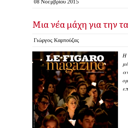
08 Νοεμβρίου 2015
Μια νέα μάχη για την τ
Γιώργος Καρπούζας
Η 
μέ
αν
ομ
επ