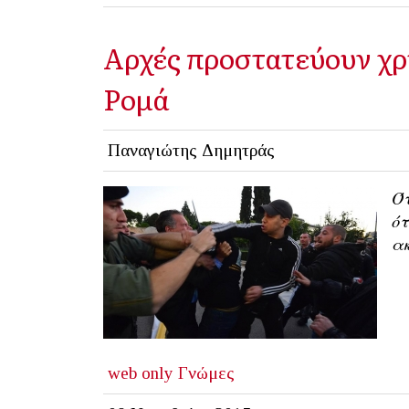
Αρχές προστατεύουν χρ
Ρομά
Παναγιώτης Δημητράς
Ό
ό
α
web only
Γνώμες