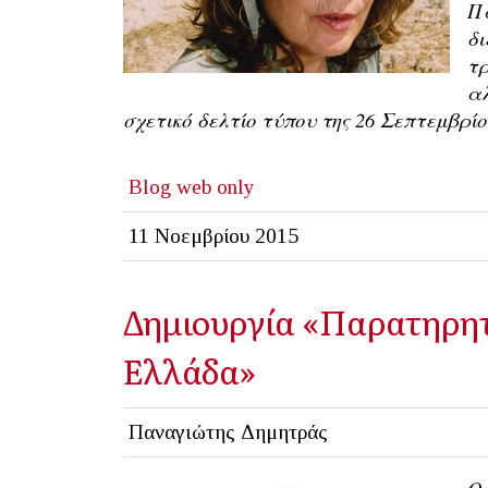
Π
δι
τρ
αλ
σχετικό δελτίο τύπου της 26 Σεπτεμβρίο
Βlog
web only
11 Νοεμβρίου 2015
Δημιουργία «Παρατηρητ
Ελλάδα»
Παναγιώτης Δημητράς