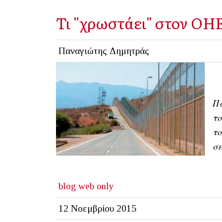
Τι "χρωστάει" στον ΟΗ
Παναγιώτης Δημητράς
Πο
τ
το
σε
blog
web only
12 Νοεμβρίου 2015