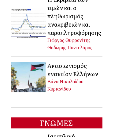
τιμών και ο
πληθωρισμός
ανακριβειών και
παραπληροφόρησης
Γιώργος Θυφρονίτης -
Θοδωρής Παντελάρος
Αντισιωνισμός
εναντίον Ελλήνων
Βάνα Νικολαΐδου-
Κυριανίδου
ΓΝΩΜΕΣ
Ισραηλινή