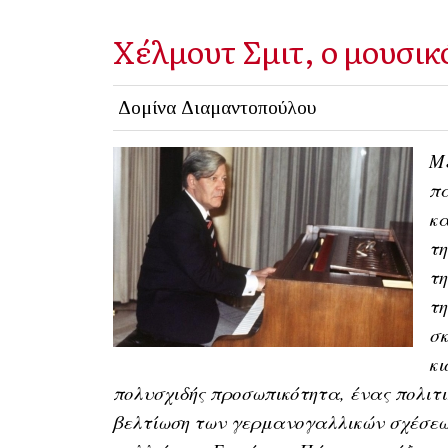
Χέλμουτ Σμιτ, ο μουσικ
Δομίνα Διαμαντοπούλου
Μέ
πα
κα
τη
τη
τ
σκ
κι
πολυσχιδής προσωπικότητα, ένας πολιτ
βελτίωση των γερμανογαλλικών σχέσεων