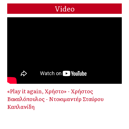
Video
«Play it again, Χρήστο» - Χρήστος
Βακαλόπουλος - Ντοκιμαντέρ Σταύρου
Καπλανίδη