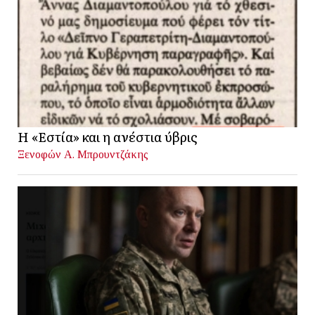
Η «Εστία» και η ανέστια ύβρις
Ξενοφών Α. Μπρουντζάκης