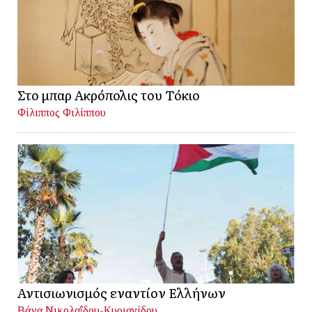
Στο μπαρ Ακρόπολις του Τόκιο
Φίλιππος Φιλίππου
Αντισιωνισμός εναντίον Ελλήνων
Βάνα Νικολαΐδου-Κυριανίδου