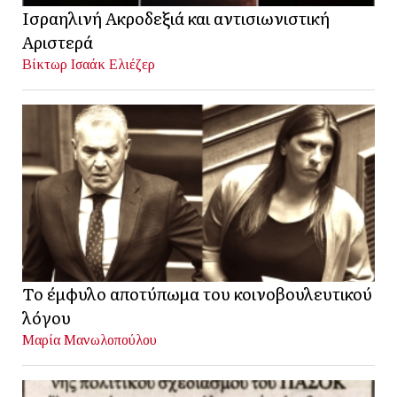
Ισραηλινή Ακροδεξιά και αντισιωνιστική
Αριστερά
Βίκτωρ Ισαάκ Ελιέζερ
Το έμφυλο αποτύπωμα του κοινοβουλευτικού
λόγου
Μαρία Μανωλοπούλου