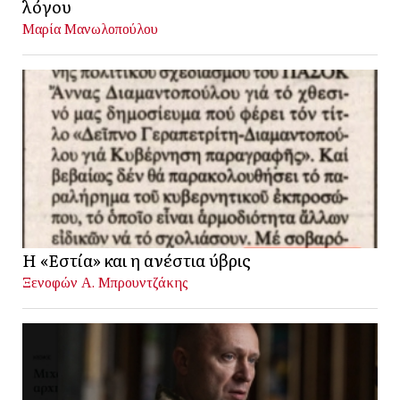
λόγου
Μαρία Μανωλοπούλου
Η «Εστία» και η ανέστια ύβρις
Ξενοφών Α. Μπρουντζάκης