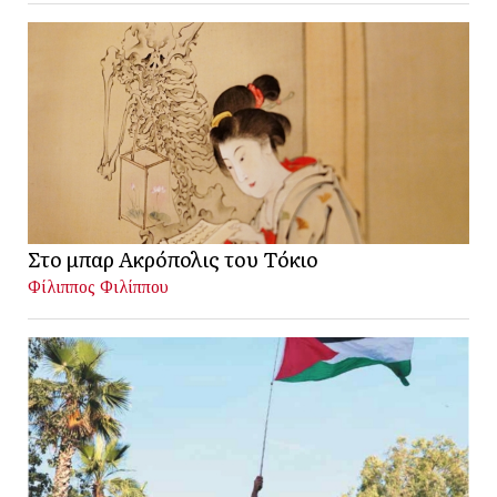
Στο μπαρ Ακρόπολις του Τόκιο
Φίλιππος Φιλίππου