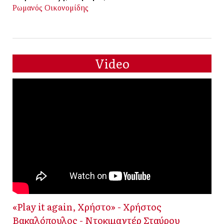
Ρωμανός Οικονομίδης
Video
«Play it again, Χρήστο» - Χρήστος
Βακαλόπουλος - Ντοκιμαντέρ Σταύρου