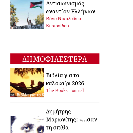
Αντισιωνισμός
εναντίον Ελλήνων
Βάνα Νικολαΐδου-
Κυριανίδου
ΔΗΜΟΦΙΛΕΣΤΕΡΑ
Βιβλία για το
καλοκαίρι 2026
The Books' Journal
Δημήτρης
Μαρωνίτης: «…σαν
τη σπίθα