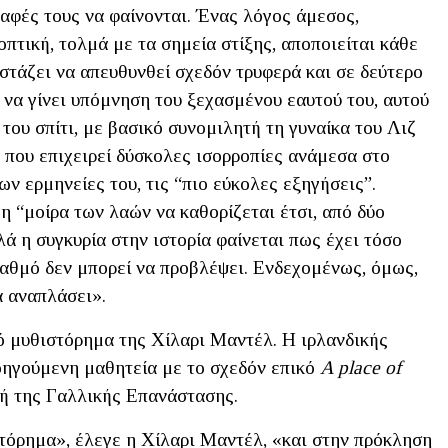
ραφές τους να φαίνονται. Ένας λόγος άμεσος,
πτική, τολμά με τα σημεία στίξης, αποποιείται κάθε
στάζει να απευθυνθεί σχεδόν τρυφερά και σε δεύτερο
, να γίνει υπόμνηση του ξεχασμένου εαυτού του, αυτού
του σπίτι, με βασικό συνομιλητή τη γυναίκα του Λιζ
 που επιχειρεί δύσκολες ισορροπίες ανάμεσα στο
ν ερμηνείες του, τις “πιο εύκολες εξηγήσεις”.
 η “μοίρα των λαών να καθορίζεται έτσι, από δύο
ά η συγκυρία στην ιστορία φαίνεται πως έχει τόσο
αθμό δεν μπορεί να προβλέψει. Ενδεχομένως, όμως,
α αναπλάσει».
ό μυθιστόρημα της Χίλαρι Μαντέλ. Η ιρλανδικής
οηγούμενη μαθητεία με το σχεδόν επικό
A place of
χή της Γαλλικής Επανάστασης.
στόρημα», έλεγε η Χίλαρι Μαντέλ, «και στην πρόκληση