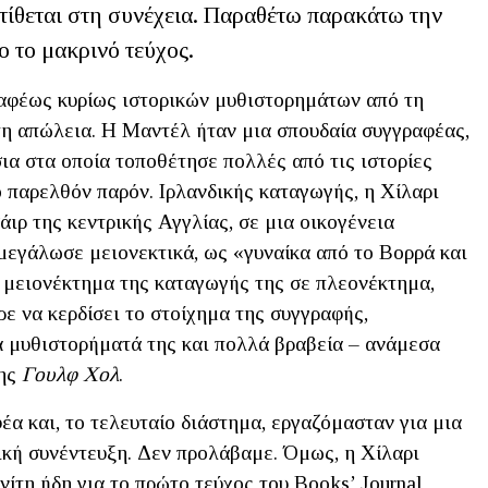
ατίθεται στη συνέχεια. Παραθέτω παρακάτω την
 το μακρινό τεύχος.
ραφέως κυρίως ιστορικών μυθιστορημάτων από τη
η απώλεια. Η Μαντέλ ήταν μια σπουδαία συγγραφέας,
σια στα οποία τοποθέτησε πολλές από τις ιστορίες
ο παρελθόν παρόν. Ιρλανδικής καταγωγής, η Χίλαρι
ιρ της κεντρικής Αγγλίας, σε μια οικογένεια
μεγάλωσε μειονεκτικά, ως «γυναίκα από το Βορρά και
ο μειονέκτημα της καταγωγής της σε πλεονέκτημα,
ρε να κερδίσει το στοίχημα της συγγραφής,
α μυθιστορήματά της και πολλά βραβεία – ανάμεσα
της
Γουλφ Χολ
.
έα και, το τελευταίο διάστημα, εργαζόμασταν για μια
ική συνέντευξη. Δεν προλάβαμε. Όμως, η Χίλαρι
τη ήδη για το πρώτο τεύχος του Books’ Journal,