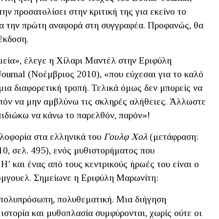
την προσατολίσει στην κριτική της για εκείνο το
για την πρώτη αναφορά στη συγγραφέα. Προφανώς, θα
έκδοση.
μεία», έλεγε η Χίλαρι Μαντέλ στην Εριφύλη
ournal (Νοέμβριος 2010), «που εύχεσαι για το καλό
 μια διαφορετική τροπή. Τελικά όμως δεν μπορείς να
πόν να μην αμβλύνω τις σκληρές αλήθειες. Άλλωστε
πιδιώκω να κάνω το παρελθόν, παρόν»!
κλοφορία στα ελληνικά του
Γουλφ Χολ
(μετάφραση:
, σελ. 495), ενός μυθιστορήματος που
Η’ και ένας από τους κεντρικούς ήρωές του είναι ο
όμγουελ. Σημείωνε η Εριφύλη Μαρωνίτη:
πολυπρόσωπη, πολυθεματική. Μια διήγηση
 ιστορία και μυθοπλασία συμφύρονται, χωρίς ούτε οι