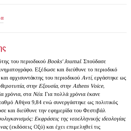
μα
ης
ότης του περιοδικού
Books' Journal
. Σπούδασε
κινηματογράφο. Εξέδωσε και διεύθυνε το περιοδικό
 και αρχισυντάκτης του περιοδικού
Αντί
, εργάστηκε ως
θεροτυπία
, στην
Εξουσία
, στην
Athens Voice
,
αία χρόνια, στα
Νέα
. Για πολλά χρόνια έκανε
ταθμό Αθήνα 9,84 ενώ συνεργάστηκε ως πολιτικός
υσε και διεύθυνε την εφημερίδα του Φεστιβάλ
υλιγκανισμός: Εκφράσεις της νεοελληνικής ιδεολογίας
νας
(εκδόσεις Οξύ) και έχει επιμεληθεί τις