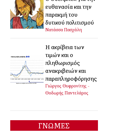
ευθανασία και την
παρακμή του
δυτικού πολιτισμού
Νατάσσα Πασχάλη
Η ακρίβεια των
τιμών και ο
πληθωρισμός
ανακριβειών και
παραπληροφόρησης
Γιώργος Θυφρονίτης -
Θοδωρής Παντελάρος
ΓΝΩΜΕΣ