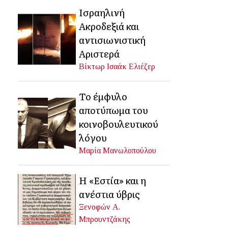
Ισραηλινή
Ακροδεξιά και
αντισιωνιστική
Αριστερά
Βίκτωρ Ισαάκ Ελιέζερ
Το έμφυλο
αποτύπωμα του
κοινοβουλευτικού
λόγου
Μαρία Μανωλοπούλου
Η «Εστία» και η
ανέστια ύβρις
Ξενοφών Α.
Μπρουντζάκης