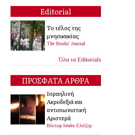
Editorial
Το τέλος της
μνησικακίας
The Books' Journal
Όλα τα Editorials
ΠΡΟΣΦΑΤΑ ΑΡΘΡΑ
Ισραηλινή
Ακροδεξιά και
αντισιωνιστική
Αριστερά
Βίκτωρ Ισαάκ Ελιέζερ