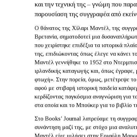
και την τεχνική της – γνώμη που παρ
παρουσίαση της συγγραφέα από εκείνο
Ο θάνατος της Χίλαρι Μαντέλ, της συγγ
Βρετανία, σηματοδοτεί μια δυσαναπλήρωτ
που χειρίστηκε επιδέξια τα ιστορικά πλαί
της, επιδιώκοντας όπως έλεγε να κάνει τ
Μαντέλ γεννήθηκε το 1952 στο Ντερμπισά
ιρλανδικής καταγωγής και, όπως έγραφε, 
φτωχή». Στην πορεία, όμως, μετέτρεψε τ
αφού με στιβαρή ιστορική παιδεία κατάφε
κερδίζοντας παγκόσμια αναγνώριση για τ
στα οποία και το Μπούκερ για το βιβλίο 
Στο Books’ Journal λατρεύαμε τη συγγραφ
συνάντηση μαζί της, με στόχο μια αναλυτ
Μαντέλ είχε μιλήσει στην Εριφύλη Μαρωνί