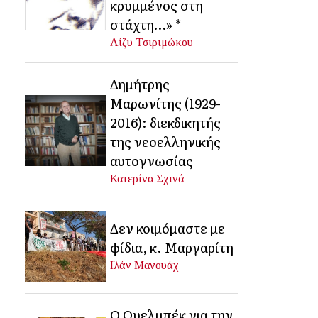
κρυμμένος στη
στάχτη…» *
Λίζυ Τσιριμώκου
Δημήτρης
Μαρωνίτης (1929-
2016): διεκδικητής
της νεοελληνικής
αυτογνωσίας
Κατερίνα Σχινά
Δεν κοιμόμαστε με
φίδια, κ. Μαργαρίτη
Ιλάν Μανουάχ
Ο Ουελμπέκ για την