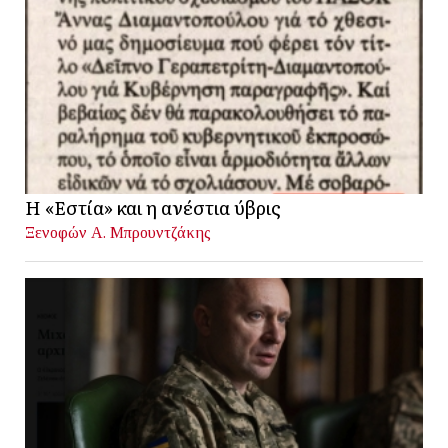
Η «Εστία» και η ανέστια ύβρις
Ξενοφών Α. Μπρουντζάκης