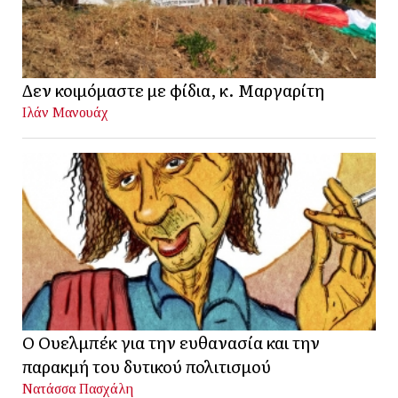
Δεν κοιμόμαστε με φίδια, κ. Μαργαρίτη
Ιλάν Μανουάχ
Ο Ουελμπέκ για την ευθανασία και την
παρακμή του δυτικού πολιτισμού
Νατάσσα Πασχάλη