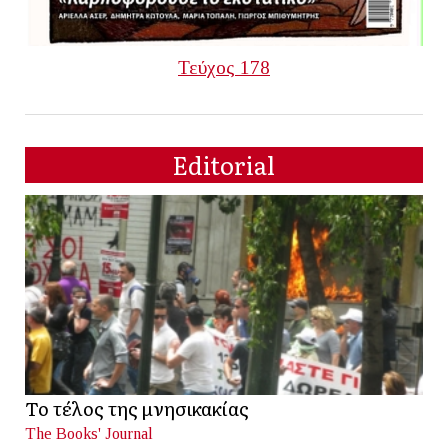
Τεύχος 178
Editorial
Το τέλος της μνησικακίας
The Books' Journal