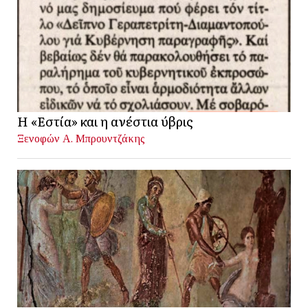
Η «Εστία» και η ανέστια ύβρις
Ξενοφών Α. Μπρουντζάκης