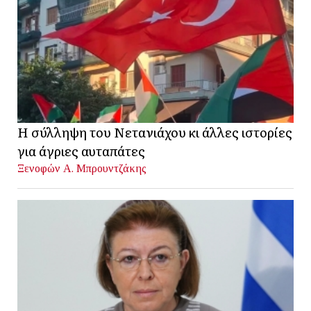
Η σύλληψη του Νετανιάχου κι άλλες ιστορίες
για άγριες αυταπάτες
Ξενοφών Α. Μπρουντζάκης