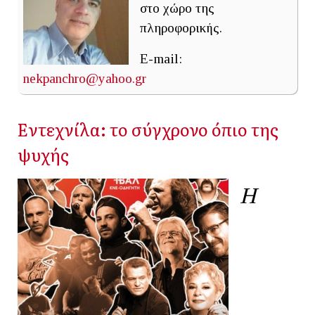
στο χώρο της
πληροφορικής.
E-mail:
nekpanchro@yahoo.gr
Εντεχνίλα: το σύγχρονο όπιο της
ψυχής
Η