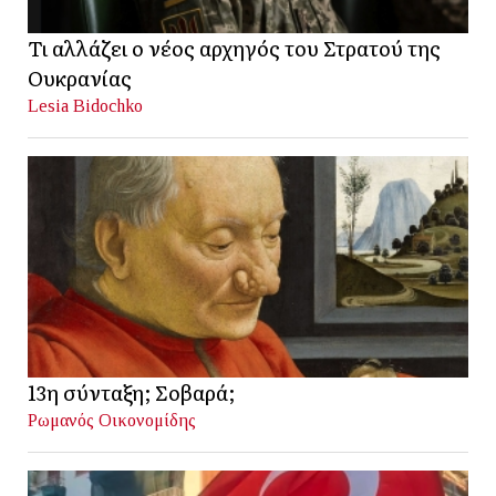
Τι αλλάζει ο νέος αρχηγός του Στρατού της
Ουκρανίας
Lesia Bidochko
13η σύνταξη; Σοβαρά;
Ρωμανός Οικονομίδης