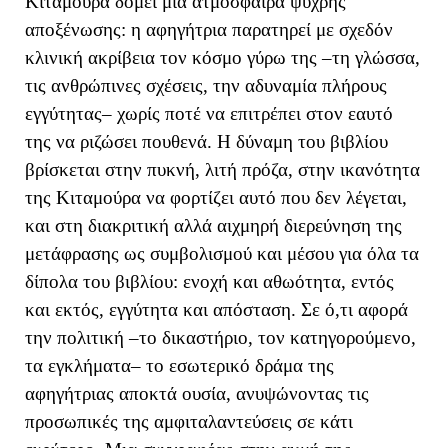
Κιταμούρα δομεί μια ατμόσφαιρα ψυχρής
αποξένωσης: η αφηγήτρια παρατηρεί με σχεδόν
κλινική ακρίβεια τον κόσμο γύρω της –τη γλώσσα,
τις ανθρώπινες σχέσεις, την αδυναμία πλήρους
εγγύτητας– χωρίς ποτέ να επιτρέπει στον εαυτό
της να ριζώσει πουθενά. Η δύναμη του βιβλίου
βρίσκεται στην πυκνή, λιτή πρόζα, στην ικανότητα
της Κιταμούρα να φορτίζει αυτό που δεν λέγεται,
και στη διακριτική αλλά αιχμηρή διερεύνηση της
μετάφρασης ως συμβολισμού και μέσου για όλα τα
δίπολα του βιβλίου: ενοχή και αθωότητα, εντός
και εκτός, εγγύτητα και απόσταση. Σε ό,τι αφορά
την πολιτική –το δικαστήριο, τον κατηγορούμενο,
τα εγκλήματα– το εσωτερικό δράμα της
αφηγήτριας αποκτά ουσία, ανυψώνοντας τις
προσωπικές της αμφιταλαντεύσεις σε κάτι