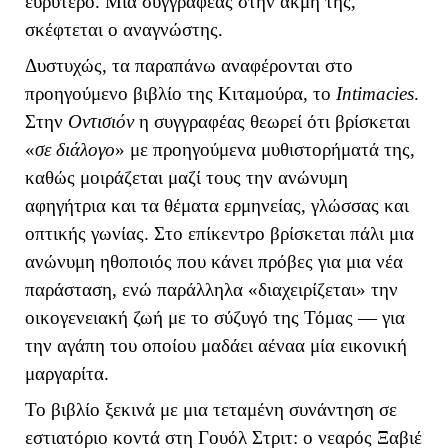
ευρύτερο. Μια συγγραφέας στην ακμή της,
σκέφτεται ο αναγνώστης.
Δυστυχώς, τα παραπάνω αναφέρονται στο
προηγούμενο βιβλίο της Κιταμούρα, το
Intimacies
.
Στην
Οντισιόν
η συγγραφέας θεωρεί ότι βρίσκεται
«
σε διάλογο
» με προηγούμενα μυθιστορήματά της,
καθώς μοιράζεται μαζί τους την ανώνυμη
αφηγήτρια και τα θέματα ερμηνείας, γλώσσας και
οπτικής γωνίας. Στο επίκεντρο βρίσκεται πάλι μια
ανώνυμη ηθοποιός που κάνει πρόβες για μια νέα
παράσταση, ενώ παράλληλα «διαχειρίζεται» την
οικογενειακή ζωή με το σύζυγό της Τόμας — για
την αγάπη του οποίου μαδάει αέναα μία εικονική
μαργαρίτα.
Το βιβλίο ξεκινά με μια τεταμένη συνάντηση σε
εστιατόριο κοντά στη Γουόλ Στριτ: ο νεαρός Ξαβιέ