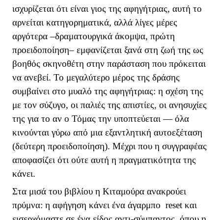
ισχυρίζεται ότι είναι γιος της αφηγήτριας, αυτή το
αρνείται κατηγορηματικά, αλλά λίγες μέρες
αργότερα –δραματουργικά άκομψα, πρώτη
προειδοποίηση– εμφανίζεται ξανά στη ζωή της ως
βοηθός σκηνοθέτη στην παράσταση που πρόκειται
να ανεβεί. Το μεγαλύτερο μέρος της δράσης
συμβαίνει στο μυαλό της αφηγήτριας: η σχέση της
με τον σύζυγο, οι παλιές της απιστίες, οι ανησυχίες
της για το αν ο Τόμας την υποπτεύεται — όλα
κινούνται γύρω από μια εξαντλητική αυτοεξέταση
(δεύτερη προειδοποίηση). Μέχρι που η συγγραφέας
αποφασίζει ότι ούτε αυτή η πραγματικότητα της
κάνει.
Στα μισά του βιβλίου η Κιταμούρα ανακρούει
πρύμνα: η αφήγηση κάνει ένα άγαρμπο
reset
και
εισερχόμαστε σε ένα είδος αντι-σύμπαντος, όπου η