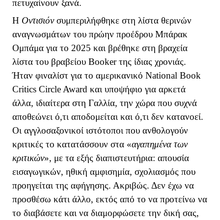
πετυχαίνουν ξανά.
Η
Οντισιόν
συμπεριλήφθηκε στη λίστα θερινών
αναγνωσμάτων του πρώην προέδρου Μπάρακ
Ομπάμα για το 2025 και βρέθηκε στη βραχεία
λίστα του βραβείου
Booker
της ίδιας χρονιάς.
Ήταν φιναλίστ για το αμερικανικό
National
Book
Critics
Circle
Award
και υποψήφιο για αρκετά
άλλα, ιδιαίτερα στη Γαλλία, την χώρα που συχνά
αποθεώνει ό,τι αποδομείται και ό,τι δεν κατανοεί.
Οι αγγλοσαξονικοί ιστότοποι που ανθολογούν
κριτικές το κατατάσσουν στα «
αγαπημένα των
κριτικών
», με τα εξής διαπιστευτήρια: απουσία
εισαγωγικών, ηθική αμφισημία, σχολιασμός που
προηγείται της αφήγησης. Ακριβώς. Δεν έχω να
προσθέσω κάτι άλλο, εκτός από το να προτείνω να
το διαβάσετε και να διαμορφώσετε την δική σας,