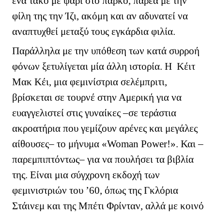
ένα τάκο με ψάρι στο πάρκο, παρέα με την
φίλη της την Ίζι, ακόμη και αν αδυνατεί να
αναπτυχθεί μεταξύ τους εγκάρδια φιλία.
Παράλληλα με την υπόθεση των κατά συρροή
φόνων ξετυλίγεται μία άλλη ιστορία. Η Κέιτ
Μακ Κέι, μια φεμινίστρια σελέμπριτι,
βρίσκεται σε τουρνέ στην Αμερική για να
ευαγγελιστεί στις γυναίκες –σε τεράστια
ακροατήρια που γεμίζουν αρένες και μεγάλες
αίθουσες– το μήνυμα «
Woman
Power
!». Και –
παρεμπιπτόντως– για να πουλήσει τα βιβλία
της. Είναι μια σύγχρονη εκδοχή των
φεμινιστριών του ’60, όπως της Γκλόρια
Στάινεμ και της Μπέτι Φρίνταν, αλλά με κοινό