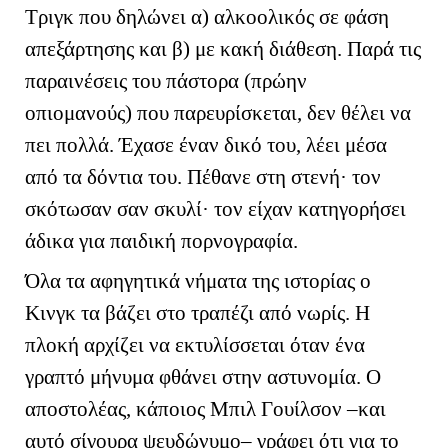
Τριγκ που δηλώνει α) αλκοολικός σε φάση
απεξάρτησης και β) με κακή διάθεση. Παρά τις
παραινέσεις του πάστορα (πρώην
οπιομανούς) που παρευρίσκεται, δεν θέλει να
πει πολλά. Έχασε έναν δικό του, λέει μέσα
από τα δόντια του. Πέθανε στη στενή· τον
σκότωσαν σαν σκυλί· τον είχαν κατηγορήσει
άδικα για παιδική πορνογραφία.
Όλα τα αφηγητικά νήματα της ιστορίας ο
Κινγκ τα βάζει στο τραπέζι από νωρίς. Η
πλοκή αρχίζει να εκτυλίσσεται όταν ένα
γραπτό μήνυμα φθάνει στην αστυνομία. Ο
αποστολέας, κάποιος Μπιλ Γουίλσον –και
αυτό σίγουρα ψευδώνυμο– γράφει ότι για το