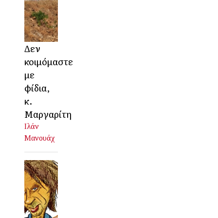
Δεν
κοιμόμαστε
με
φίδια,
κ.
Μαργαρίτη
Ιλάν
Μανουάχ