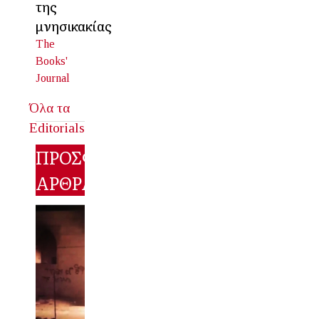
της
μνησικακίας
The
Books'
Journal
Όλα τα
Editorials
ΠΡΟΣΦΑΤΑ
ΑΡΘΡΑ