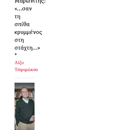
Μαρωνίτης:
«…σαν
τη
σπίθα
κρυμμένος
στη
στάχτη…»
*
Λίζυ
Τσιριμώκου