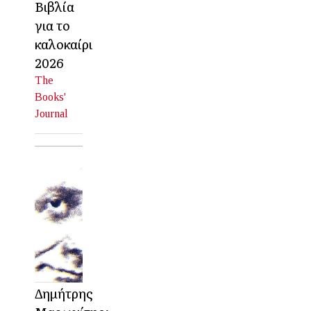
Βιβλία
για το
καλοκαίρι
2026
The
Books'
Journal
Δημήτρης