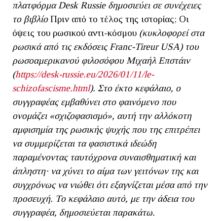
πλατφόρμα Desk Russie δημοσιεύει σε συνέχειες
το βιβλίο
Πριν από το τέλος της ιστορίας; Οι
όψεις του ρωσικού αντι-κόσμου
(κυκλοφορεί στα
ρωσικά από τις εκδόσεις Franc-Tireur USA)
του
ρωσοαμερικανού φιλοσόφου Μιχαήλ Επστάιν
(
https://desk-russie.eu/2026/01/11/le-
schizofascisme.html
). Στο έκτο κεφάλαιο, ο
συγγραφέας εμβαθύνει στο φαινόμενο που
ονομάζει «σχιζοφασισμό», αυτή την αλλόκοτη
αμφισημία της ρωσικής ψυχής που της επιτρέπει
να συμμερίζεται τα φασιστικά ιδεώδη
παραμένοντας ταυτόχρονα συναισθηματική και
άπληστη· να χύνει το αίμα των γειτόνων της και
συγχρόνως να νιώθει ότι εξαγνίζεται μέσα από την
προσευχή. Το κεφάλαιο αυτό, με την άδεια του
συγγραφέα, δημοσιεύεται παρακάτω.