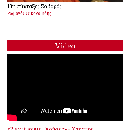
13η σύνταξη; Σοβαρά;
Ρωμανός Οικονομίδης
Video
«Play it again, Χρήστο» - Χρήστος