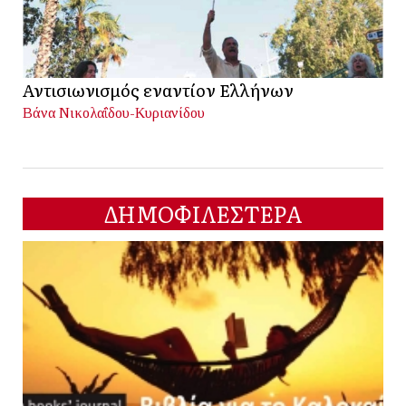
Αντισιωνισμός εναντίον Ελλήνων
Βάνα Νικολαΐδου-Κυριανίδου
ΔΗΜΟΦΙΛΕΣΤΕΡΑ