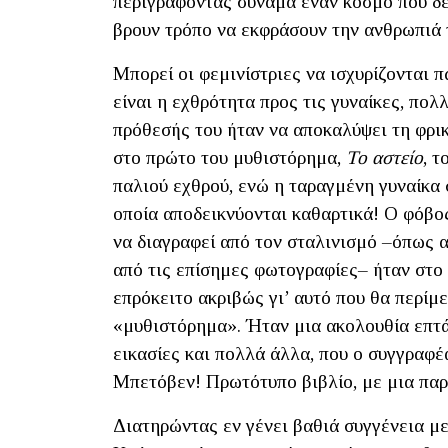
περιγράφοντας συνάμα έναν κόσμο που δε
βρουν τρόπο να εκφράσουν την ανθρωπιά 
Μπορεί οι φεμινίστριες να ισχυρίζονται 
είναι η εχθρότητα προς τις γυναίκες, πολ
πρόθεσής του ήταν να αποκαλύψει τη φρι
στο πρώτο του μυθιστόρημα,
Το αστείο
, 
παλιού εχθρού, ενώ η ταραγμένη γυναίκα 
οποία αποδεικνύονται καθαρτικά! Ο φόβο
να διαγραφεί από τον σταλινισμό –όπως 
από τις επίσημες φωτογραφίες– ήταν στο
επρόκειτο ακριβώς γι’ αυτό που θα περίμ
«μυθιστόρημα». Ήταν μια ακολουθία επτά
εικασίες και πολλά άλλα, που ο συγγραφ
Μπετόβεν! Πρωτότυπο βιβλίο, με μια παρ
Διατηρώντας εν γένει βαθιά συγγένεια με