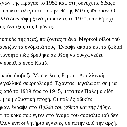
ών της Πράγας το 1952 και, στη συνέχεια, δίδαξε
του συγκαταλέγεται ο σκηνοθέτης Mίλος Φόρμαν. Ο
λά διεγράφη ξανά για πάντα, το 1970, επειδή είχε
της Άνοιξης της Πράγας.
σικός της τζαζ, παίζοντας πιάνο. Μερικοί φίλοι τού
άνειζαν τα ονόματά τους. Έγραψε ακόμα και τα ζώδια!
κατανοητό πώς βρέθηκε σε θέση να συγχωνεύει
ν ευκολία ενός Καμύ.
μικρός διάβαζε Μπωντλαίρ, Ρεμπώ, Απολλιναίρ,
ν γαλλικό σουρεαλισμό. Έχοντας μεγαλώσει σε μια
ς από το 1939 έως το 1945, μετά τον Πόλεμο είδε
 μια μεθυστική εποχή. Οι παλιές αδικίες
ηκαν, έγραψε στο
Βιβλίο του γέλιου και της λήθης
.
ι το κακό που έγινε στο όνομα του σοσιαλισμού δεν
λλον ένα δηλητήριο εγγενές σε αυτήν από την αρχή.