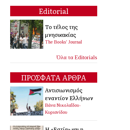
Editorial
Το τέλος της
μνησικακίας
The Books' Journal
Όλα τα Editorials
ΠΡΟΣΦΑΤΑ ΑΡΘΡΑ
Αντισιωνισμός
εναντίον Ελλήνων
Βάνα Νικολαΐδου-
Κυριανίδου
Η «Εστία» και η