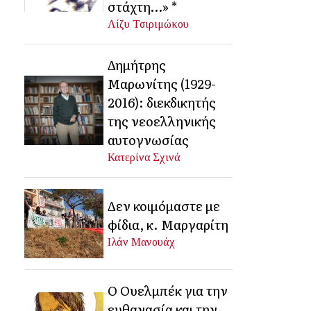
στάχτη…» *
Λίζυ Τσιριμώκου
Δημήτρης
Μαρωνίτης (1929-
2016): διεκδικητής
της νεοελληνικής
αυτογνωσίας
Κατερίνα Σχινά
Δεν κοιμόμαστε με
φίδια, κ. Μαργαρίτη
Ιλάν Μανουάχ
Ο Ουελμπέκ για την
ευθανασία και την