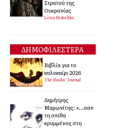
Στρατού της
Ουκρανίας
Lesia Bidochko
ΔΗΜΟΦΙΛΕΣΤΕΡΑ
Βιβλία για το
καλοκαίρι 2026
The Books' Journal
Δημήτρης
Μαρωνίτης: «…σαν
τη σπίθα
κρυμμένος στη