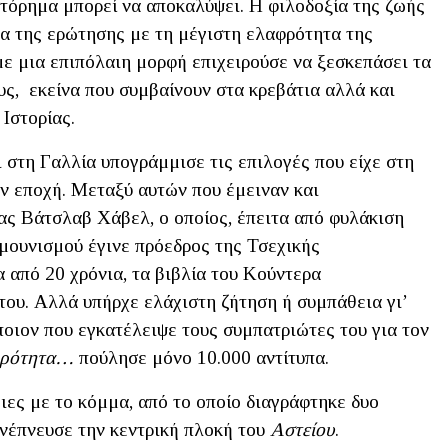
τόρημα μπορεί να αποκαλύψει. Η φιλοδοξία της ζωής
τα της ερώτησης με τη μέγιστη ελαφρότητα της
ε μια επιπόλαιη μορφή επιχειρούσε να ξεσκεπάσει τα
ς, εκείνα που συμβαίνουν στα κρεβάτια αλλά και
Ιστορίας.
 στη Γαλλία υπογράμμισε τις επιλογές που είχε στη
ην εποχή. Μεταξύ αυτών που έμειναν και
ας Βάτσλαβ Χάβελ, ο οποίος, έπειτα από φυλάκιση
μμουνισμού έγινε πρόεδρος της Τσεχικής
α από 20 χρόνια, τα βιβλία του Κούντερα
του. Αλλά υπήρχε ελάχιστη ζήτηση ή συμπάθεια γι’
οιον που εγκατέλειψε τους συμπατριώτες του για τον
φρότητα…
πούλησε μόνο 10.000 αντίτυπα.
ιες με το κόμμα, από το οποίο διαγράφτηκε δυο
ενέπνευσε την κεντρική πλοκή του
Αστείου
.