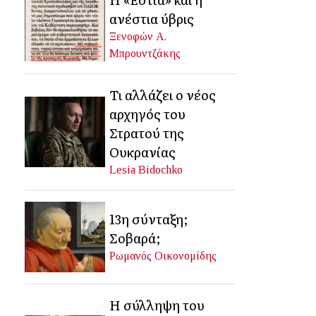
ανέστια ύβρις
Ξενοφών Α.
Μπρουντζάκης
Τι αλλάζει ο νέος
αρχηγός του
Στρατού της
Ουκρανίας
Lesia Bidochko
13η σύνταξη;
Σοβαρά;
Ρωμανός Οικονομίδης
Η σύλληψη του