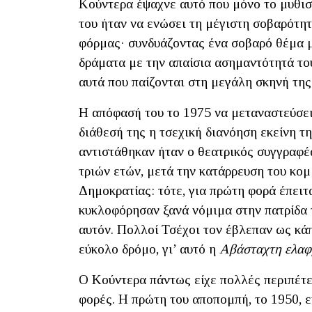
Κούντερα έψαχνε αυτό που μόνο το μυθισ
του ήταν να ενώσει τη μέγιστη σοβαρότη
φόρμας· συνδυάζοντας ένα σοβαρό θέμα μ
δράματα με την απαίσια ασημαντότητά του
αυτά που παίζονται στη μεγάλη σκηνή της 
Η απόφασή του τo 1975 να μεταναστεύσει
διάθεσή της η τσεχική διανόηση εκείνη τ
αντιστάθηκαν ήταν ο θεατρικός συγγραφέ
τριών ετών, μετά την κατάρρευση του κο
Δημοκρατίας: τότε, για πρώτη φορά έπειτ
κυκλοφόρησαν ξανά νόμιμα στην πατρίδα 
αυτόν. Πολλοί Τσέχοι τον έβλεπαν ως κάπ
εύκολο δρόμο, γι’ αυτό η
Αβάσταχτη ελα
Ο Κούντερα πάντως είχε πολλές περιπέτε
φορές. Η πρώτη του αποπομπή, το 1950, 