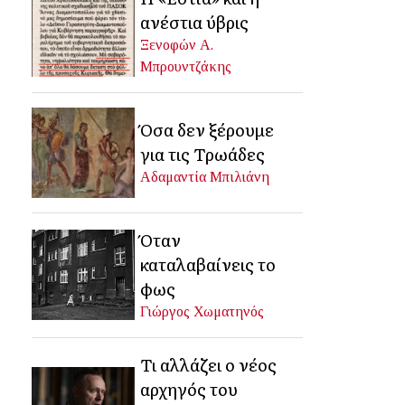
ανέστια ύβρις
Ξενοφών Α.
Μπρουντζάκης
Όσα δεν ξέρουμε
για τις Τρωάδες
Αδαμαντία Μπιλιάνη
Όταν
καταλαβαίνεις το
φως
Γιώργος Χωματηνός
Τι αλλάζει ο νέος
αρχηγός του