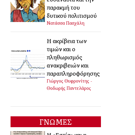
παρακμή του
δυτικού πολιτισμού
Νατάσσα Πασχάλη
Η ακρίβεια των
τιμών και ο
πληθωρισμός
ανακριβειών και
παραπληροφόρησης
Γιώργος Θυφρονίτης -
Θοδωρής Παντελάρος
ΓΝΩΜΕΣ
Η «Εστία» και η