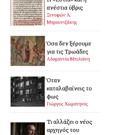
ανέστια ύβρις
Ξενοφών Α.
Μπρουντζάκης
Όσα δεν ξέρουμε
για τις Τρωάδες
Αδαμαντία Μπιλιάνη
Όταν
καταλαβαίνεις το
φως
Γιώργος Χωματηνός
Τι αλλάζει ο νέος
αρχηγός του