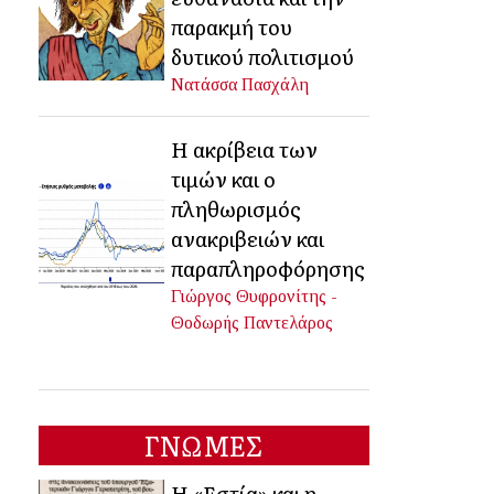
παρακμή του
δυτικού πολιτισμού
Νατάσσα Πασχάλη
Η ακρίβεια των
τιμών και ο
πληθωρισμός
ανακριβειών και
παραπληροφόρησης
Γιώργος Θυφρονίτης -
Θοδωρής Παντελάρος
ΓΝΩΜΕΣ
Η «Εστία» και η