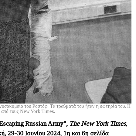
οσοκομείο του Ροστόφ. Τα τραύματά του ήταν η σωτηρία του. Η
από τους Νew York Times.
“Escaping Russian Army”,
The New York Times,
κή
, 29-30
Ιουνίου
2024, 1
η
και
6
η
σελίδα