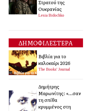
Στρατού της
Ουκρανίας
Lesia Bidochko
ΔΗΜΟΦΙΛΕΣΤΕΡΑ
Βιβλία για το
καλοκαίρι 2026
The Books' Journal
Δημήτρης
Μαρωνίτης: «…σαν
τη σπίθα
κρυμμένος στη