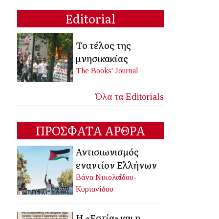
Editorial
Το τέλος της
μνησικακίας
The Books' Journal
Όλα τα Editorials
ΠΡΟΣΦΑΤΑ ΑΡΘΡΑ
Αντισιωνισμός
εναντίον Ελλήνων
Βάνα Νικολαΐδου-
Κυριανίδου
Η «Εστία» και η