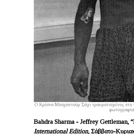
Ο Κρίσνα Μπαχαντούρ Σάχι τραυματισμένος στο ν
φωτογραφία 
Bahdra Sharma - Jeffrey Gettleman, 
International Edition
,
Σάββατο
-
Κυρια