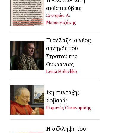
ανέστια ύβρις
Ξενοφών Α.
Μπρουντζάκης
Τι αλλάζει ο νέος
αρχηγός του
Στρατού της
Ουκρανίας
Lesia Bidochko
13η σύνταξη;
Σοβαρά;
Ρωμανός Οικονομίδης
Η σύλληψη του