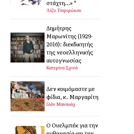
στάχτη…» *
Λίζυ Τσιριμώκου
Δημήτρης
Μαρωνίτης (1929-
2016): διεκδικητής
της νεοελληνικής
αυτογνωσίας
Κατερίνα Σχινά
Δεν κοιμόμαστε με
φίδια, κ. Μαργαρίτη
Ιλάν Μανουάχ
Ο Ουελμπέκ για την
ευθανασία και την