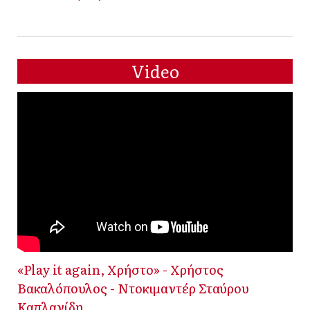
Video
«Play it again, Χρήστο» - Χρήστος
Βακαλόπουλος - Ντοκιμαντέρ Σταύρου
Καπλανίδη