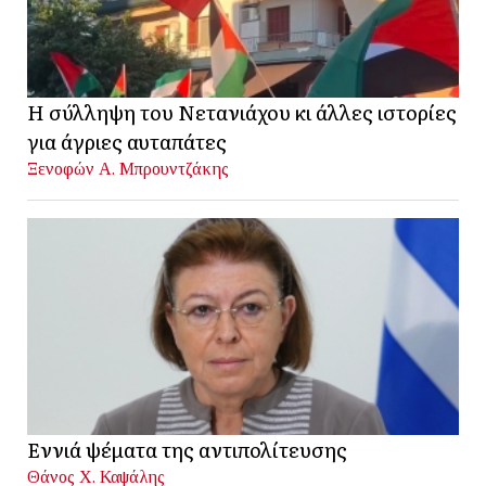
Η σύλληψη του Νετανιάχου κι άλλες ιστορίες
για άγριες αυταπάτες
Ξενοφών Α. Μπρουντζάκης
Εννιά ψέματα της αντιπολίτευσης
Θάνος Χ. Καψάλης