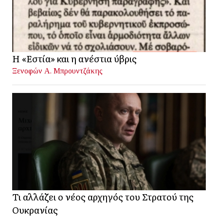
Η «Εστία» και η ανέστια ύβρις
Ξενοφών Α. Μπρουντζάκης
Τι αλλάζει ο νέος αρχηγός του Στρατού της
Ουκρανίας