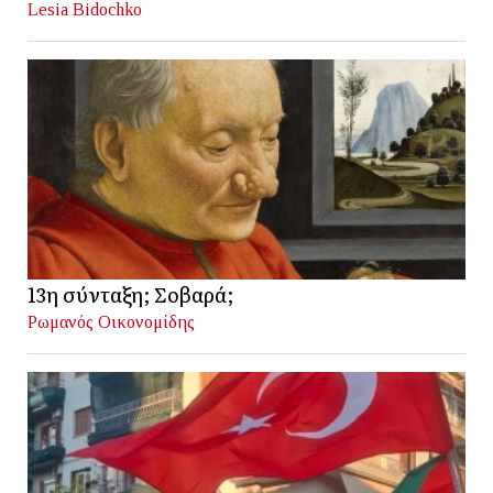
Lesia Bidochko
13η σύνταξη; Σοβαρά;
Ρωμανός Οικονομίδης