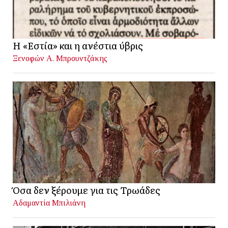
Η «Εστία» και η ανέστια ύβρις
Ξενοφών Α. Μπρουντζάκης
Όσα δεν ξέρουμε για τις Τρωάδες
Αδαμαντία Μπιλιάνη