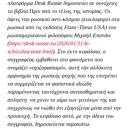
πλατφόρμα Desk Russie δημοσιεύει σε συνέχειες
το βιβλίο
Πριν από το τέλος της ιστορίας; Οι
όψεις του ρωσικού αντι-κόσμου
(κυκλοφορεί στα
ρωσικά από τις εκδόσεις Franc-Tireur USA)
του
ρωσοαμερικανού φιλοσόφου Μιχαήλ Επστάιν
(
https://desk-russie.eu/2026/01/11/le-
schizofascisme.html
). Στο έκτο κεφάλαιο, ο
συγγραφέας εμβαθύνει στο φαινόμενο που
ονομάζει «σχιζοφασισμό», αυτή την αλλόκοτη
αμφισημία της ρωσικής ψυχής που της επιτρέπει
να συμμερίζεται τα φασιστικά ιδεώδη
παραμένοντας ταυτόχρονα συναισθηματική και
άπληστη· να χύνει το αίμα των γειτόνων της και
συγχρόνως να νιώθει ότι εξαγνίζεται μέσα από την
προσευχή. Το κεφάλαιο αυτό, με την άδεια του
συγγραφέα, δημοσιεύεται παρακάτω.