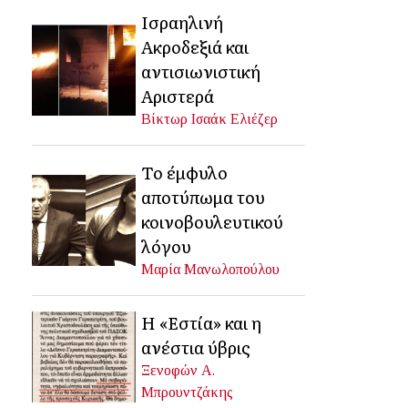
Ισραηλινή
Ακροδεξιά και
αντισιωνιστική
Αριστερά
Βίκτωρ Ισαάκ Ελιέζερ
Το έμφυλο
αποτύπωμα του
κοινοβουλευτικού
λόγου
Μαρία Μανωλοπούλου
Η «Εστία» και η
ανέστια ύβρις
Ξενοφών Α.
Μπρουντζάκης