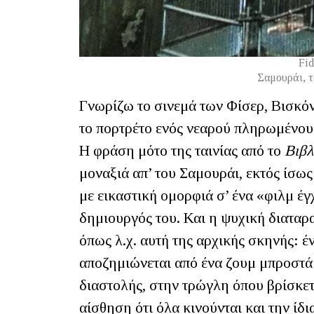
Fid
Σαμουράι, τ
Γνωρίζω το σινεμά των Φίσερ, Βισκόντ
το πορτρέτο ενός νεαρού πληρωμένου 
Η φράση μότο της ταινίας από το
Βιβλ
μοναξιά απ’ του Σαμουράι, εκτός ίσως
με εικαστική ομορφιά σ’ ένα «φιλμ έ
δημιουργός του. Και η ψυχική διαταρ
όπως λ.χ. αυτή της αρχικής σκηνής: 
αποζημιώνεται από ένα ζουμ μπροστά
διαστολής, στην τρώγλη όπου βρίσκετ
αίσθηση ότι όλα κινούνται και την ί