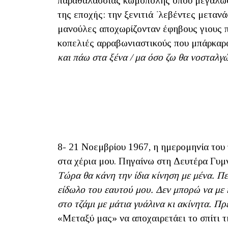
παραθαλάσσιας κωμόπολης όπου μεγάλωσα
της εποχής: την ξενιτιά ͘ λεβέντες μεταν
μανούλες αποχωρίζονταν έφηβους γιους 
κοπελιές αρραβωνιαστικούς που μπάρκαρ
και πάω στα ξένα / μα όσο ζω θα νοστα
8- 21 Νοεμβρίου 1967, η ημερομηνία του
στα χέρια μου. Πηγαίνω στη Δευτέρα Γυμ
Τώρα θα κάνη την ίδια κίνηση με μένα. Πε
είδωλο του εαυτού μου. Δεν μπορώ να με
στο τζάμι με μάτια γυάλινα κι ακίνητα. Πρ
«Μεταξύ μας» να αποχαιρετάει το σπίτι τ