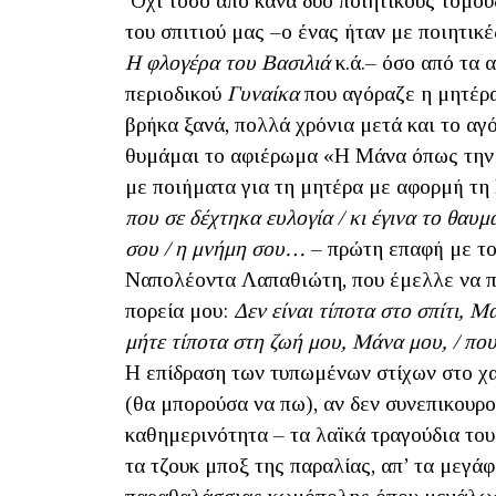
Όχι τόσο από κάνα δυο ποιητικούς τόμου
του σπιτιού μας –ο ένας ήταν με ποιητι
Η φλογέρα του Βασιλιά
κ.ά.– όσο από τα
περιοδικού
Γυναίκα
που αγόραζε η μητέρα
βρήκα ξανά, πολλά χρόνια μετά και το α
θυμάμαι το αφιέρωμα «Η Μάνα όπως την τ
με ποιήματα για τη μητέρα με αφορμή τη
που σε δέχτηκα ευλογία / κι έγινα το θαυμ
σου / η μνήμη σου…
– πρώτη επαφή με το
Ναπολέοντα Λαπαθιώτη, που έμελλε να πα
πορεία μου:
Δεν είναι τίποτα στο σπίτι, 
μήτε τίποτα στη ζωή μου, Μάνα μου, / πο
Η επίδραση των τυπωμένων στίχων στο χαρ
(θα μπορούσα να πω), αν δεν συνεπικουρο
καθημερινότητα – τα λαϊκά τραγούδια του
τα τζουκ μποξ της παραλίας, απ’ τα μεγά