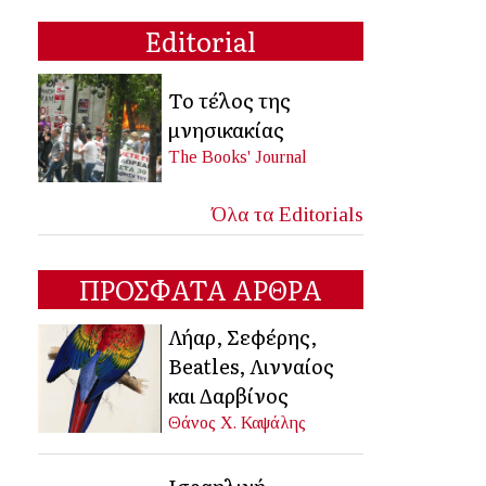
Editorial
Το τέλος της
μνησικακίας
The Books' Journal
Όλα τα Editorials
ΠΡΟΣΦΑΤΑ ΑΡΘΡΑ
Λήαρ, Σεφέρης,
Beatles, Λινναίος
και Δαρβίνος
Θάνος Χ. Καψάλης
Ισραηλινή