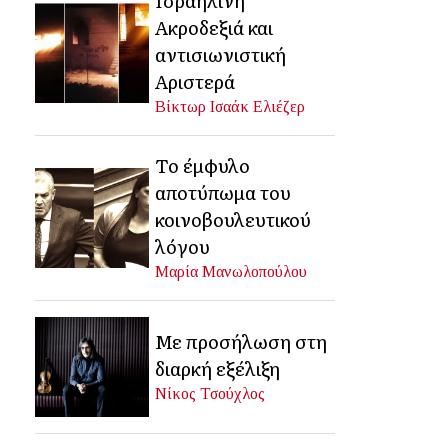
Ακροδεξιά και
αντισιωνιστική
Αριστερά
Βίκτωρ Ισαάκ Ελιέζερ
Το έμφυλο
αποτύπωμα του
κοινοβουλευτικού
λόγου
Μαρία Μανωλοπούλου
Με προσήλωση στη
διαρκή εξέλιξη
Νίκος Τσούχλος