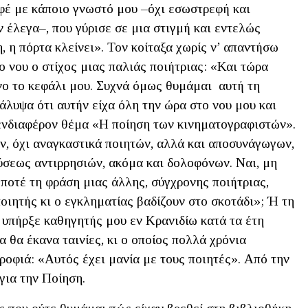
αφέ με κάποιο γνωστό μου –όχι εσωστρεφή και
 έλεγα–, που γύρισε σε μια στιγμή και εντελώς
, η πόρτα κλείνει». Τον κοίταξα χωρίς ν’ απαντήσω
ο νου ο στίχος μιας παλιάς ποιήτριας: «Και τώρα
όνο το κεφάλι μου. Συχνά όμως θυμάμαι αυτή τη
λυψα ότι αυτήν είχα όλη την ώρα στο νου μου και
 ενδιαφέρον θέμα «Η ποίηση των κινηματογραφιστών».
, όχι αναγκαστικά ποιητών, αλλά και αποσυνάγωγων,
ύσεως αντιρρησιών, ακόμα και δολοφόνων. Ναι, μη
 ποτέ τη φράση μιας άλλης, σύγχρονης ποιήτριας,
οιητής κι ο εγκληματίας βαδίζουν στο σκοτάδι»; Ή τη
υπήρξε καθηγητής μου εν Κρανιδίω κατά τα έτη
 θα έκανα ταινίες, κι ο οποίος πολλά χρόνια
τροφιά: «Αυτός έχει μανία με τους ποιητές». Από την
για την Ποίηση.