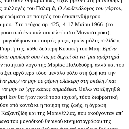
ς που ούτε θυμάμαι πώς είχαν βρεθεί στη βιβλιοθήκη
κές συλλογές του Παλαμά
, Ο Δωδεκάλογος του γύφτου,
 αφιερώματα σε ποιητές του δεκαπενθήμερου
 μου. Στο τεύχος αρ. 425, 4-17 Μαΐου 1966 (το
γόρασα από ένα παλαιοπωλείο στο Μοναστηράκι),
ραγούδησαν οι ποιητές μας», τριών μόλις σελίδων,
 Γιορτή της, κάθε δεύτερη Κυριακή του Μάη:
Εμένα
άσιο ομοίωμά σου / ας με δεχτεί σα να ’μαι αμάρτημά
ν ποιητικό λόγο της Μαρίας Πολυδούρη, αλλά και του
ίξει αργότερα τόσο μεγάλο ρόλο στη ζωή και την
Μάνα μου,/ να μην σε φέρνη ολάκερη στη σκέψη / και
υ να μην το ’χης κάπως σημαδέψει.
Θέλω να εξηγηθώ.
τί δεν θα ήταν ποτέ τόσο ισχυρή, τόσο διαβρωτική
ύσε από κοντά κι η ποίηση της ζωής, η άγραφη
 Καζαντζίδη και της Μαρινέλλας, που ακούγονταν απ’
φωνα του μοναδικού θερινού κινηματογράφου της