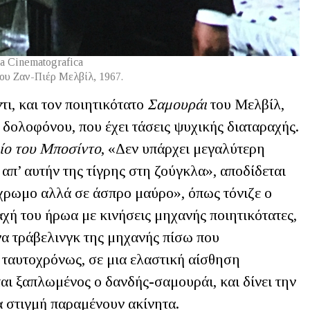
a Cinematografica
ου Ζαν-Πιέρ Μελβίλ, 1967.
ι, και τον ποιητικότατο
Σαμουράι
του Μελβίλ,
δολοφόνου, που έχει τάσεις ψυχικής διαταραχής.
ίο του Μποσίντο
, «Δεν υπάρχει μεγαλύτερη
 απ’ αυτήν της τίγρης στη ζούγκλα», αποδίδεται
γχρωμο αλλά σε άσπρο μαύρο», όπως τόνιζε ο
αχή του ήρωα με κινήσεις μηχανής ποιητικότατες,
ένα τράβελινγκ της μηχανής πίσω που
 ταυτοχρόνως, σε μια ελαστική αίσθηση
αι ξαπλωμένος ο δανδής-σαμουράι, και δίνει την
δια στιγμή παραμένουν ακίνητα.