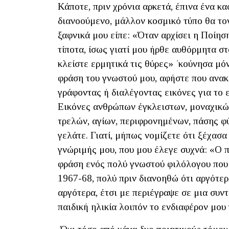
Κάποτε, πριν χρόνια αρκετά, έπινα ένα κ
διανοούμενο, μάλλον κοσμικό τύπο θα τον
ξαφνικά μου είπε: «Όταν αρχίσει η Ποίηση
τίποτα, ίσως γιατί μου ήρθε αυθόρμητα στ
κλείστε ερμητικά τις θύρες» ͘ κούνησα μ
φράση του γνωστού μου, αφήστε που ανακά
γράφοντας ή διαλέγοντας εικόνες για το
Εικόνες ανθρώπων έγκλειστων, μοναχικών
τρελών, αγίων, περιφρονημένων, πάσης φ
γελάτε. Γιατί, μήπως νομίζετε ότι ξέχασα
γνώριμής μου, που μου έλεγε συχνά: «Ο π
φράση ενός πολύ γνωστού φιλόλογου που 
1967-68, πολύ πριν διανοηθώ ότι αργότερα
αργότερα, έτσι με περιέγραψε σε μια συν
παιδική ηλικία λοιπόν το ενδιαφέρον μου 