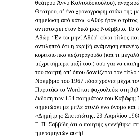
θεάτρου Άννυ Κολτσιδοπούλου), αναχωρών
Θεάτρου, σ’ ένα χρονογραφηματάκι της με
σημείωση από κάτω: «Αθύρ ήταν ο τρίτος
αντιστοιχεί στον δικό μας Νοέμβριο. Το 
Αθώρ. “Εν τω μηνί Αθύρ” είναι τίτλος π
αντιληπτό ότι η ακριβή ανάμνηση επανέρχ
κοριτσίστικο πεζοτράγουδο (και τι μεγαλ
μέχρι σήμερα μαζί του;) όσο για να επισ
του ποιητή απ’ όπου δανείζεται τον τίτλο
Νοέμβριο του 1967 πόσα χρόνια μέχρι το
Παρατάω το Word και ψαχουλεύω στη βιβλ
έκδοση των 154 ποιημάτων του Καβάφη; 
σημειώσει με μπλε στυλό ένα όνομα και μ
«Δημήτρης Σπετσιώτης, 23 Απριλίου 196
Γ. Π. Σαββίδη ότι ο ποιητής γεννήθηκε σ
ημερομηνιών αυτή!