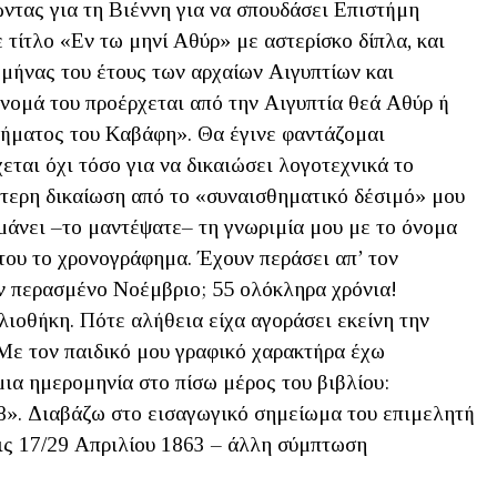
τας για τη Βιέννη για να σπουδάσει Επιστήμη
 τίτλο «Εν τω μηνί Αθύρ» με αστερίσκο δίπλα, και
 μήνας του έτους των αρχαίων Αιγυπτίων και
όνομά του προέρχεται από την Αιγυπτία θεά Αθύρ ή
οιήματος του Καβάφη». Θα έγινε φαντάζομαι
εται όχι τόσο για να δικαιώσει λογοτεχνικά το
ύτερη δικαίωση από το «συναισθηματικό δέσιμό» μου
ημάνει –το μαντέψατε– τη γνωριμία μου με το όνομα
 του το χρονογράφημα. Έχουν περάσει απ’ τον
ν περασμένο Νοέμβριο; 55 ολόκληρα χρόνια!
ιοθήκη. Πότε αλήθεια είχα αγοράσει εκείνη την
Με τον παιδικό μου γραφικό χαρακτήρα έχω
ια ημερομηνία στο πίσω μέρος του βιβλίου:
8». Διαβάζω στο εισαγωγικό σημείωμα του επιμελητή
τις 17/29 Απριλίου 1863 – άλλη σύμπτωση