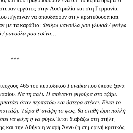
, και που τραγουδούσαν ένα απ’ τα κύρια δράματα
άστευαν εργάτες στην Αυστραλία και στη Γερμανία,
που πήγαιναν να σπουδάσουν στην πρωτεύουσα και
αν με τα καράβια:
Φεύγω μανούλα μου γλυκιά / φεύγω
λγώ / μανούλα μου εσένα…
***
 τεύχους 465 του περιοδικού
Γυναίκα
που έπεσε ξανά
νασίου.
Να τη πάλι. Η απέναντι φιγούρα στο τζάμι.
ρπατάει όταν περπατάω και ύστερα στέκει. Είναι το
 κυττάζη. Τώρα θ’ ανάψη το φως, θα σταθή ώρα πολλή
έπει να φύγη ή να φύγω.
Έτσι διαβάζω στη στήλη
ης και την Αθήνα η νεαρή Άννυ (η σημερινή κριτικός