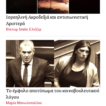
Ισραηλινή Ακροδεξιά και αντισιωνιστική
Αριστερά
Βίκτωρ Ισαάκ Ελιέζερ
Το έμφυλο αποτύπωμα του κοινοβουλευτικού
λόγου
Μαρία Μανωλοπούλου