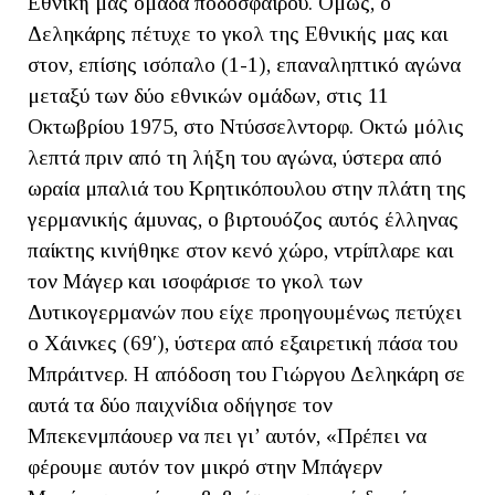
Εθνική μας ομάδα ποδοσφαίρου. Όμως, ο
Δεληκάρης πέτυχε το γκολ της Εθνικής μας και
στον, επίσης ισόπαλο (1-1), επαναληπτικό αγώνα
μεταξύ των δύο εθνικών ομάδων, στις 11
Οκτωβρίου 1975, στο Ντύσσελντορφ. Οκτώ μόλις
λεπτά πριν από τη λήξη του αγώνα, ύστερα από
ωραία μπαλιά του Κρητικόπουλου στην πλάτη της
γερμανικής άμυνας, ο βιρτουόζος αυτός έλληνας
παίκτης κινήθηκε στον κενό χώρο, ντρίπλαρε και
τον Μάγερ και ισοφάρισε το γκολ των
Δυτικογερμανών που είχε προηγουμένως πετύχει
ο Χάινκες (69′), ύστερα από εξαιρετική πάσα του
Μπράιτνερ. Η απόδοση του Γιώργου Δεληκάρη σε
αυτά τα δύο παιχνίδια οδήγησε τον
Μπεκενμπάουερ να πει γι’ αυτόν, «Πρέπει να
φέρουμε αυτόν τον μικρό στην Μπάγερν