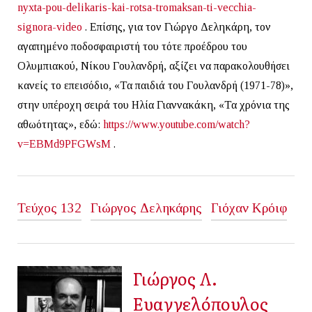
nyxta-pou-delikaris-kai-rotsa-tromaksan-ti-vecchia-
signora-video
. Επίσης, για τον Γιώργο Δεληκάρη, τον
αγαπημένο ποδοσφαιριστή του τότε προέδρου του
Ολυμπιακού, Νίκου Γουλανδρή, αξίζει να παρακολουθήσει
κανείς το επεισόδιο, «Τα παιδιά του Γουλανδρή (1971-78)»,
στην υπέροχη σειρά του Ηλία Γιαννακάκη, «Τα χρόνια της
αθωότητας», εδώ:
https://www.youtube.com/watch?
v=EBMd9PFGWsM
.
Τεύχος 132
Γιώργος Δεληκάρης
Γιόχαν Κρόιφ
Γιώργος Λ.
Ευαγγελόπουλος