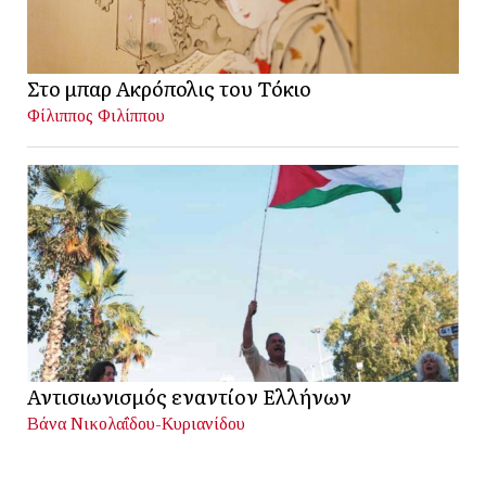
Στο μπαρ Ακρόπολις του Τόκιο
Φίλιππος Φιλίππου
Αντισιωνισμός εναντίον Ελλήνων
Βάνα Νικολαΐδου-Κυριανίδου