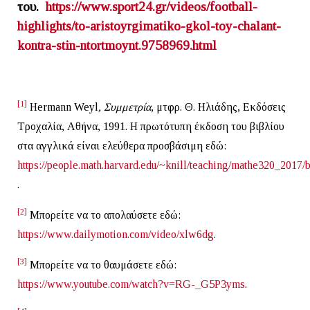
του.
https://www.sport24.gr/videos/
football-
highlights/to-
aristoyrgimatiko-gkol-toy-
chalant-
kontra-stin-
ntortmoynt.9758969.html
[1]
Hermann Weyl
, Συμμετρία
, μτφρ. Θ. Ηλιάδης, Εκδόσεις
Τροχαλία, Αθήνα, 1991. Η πρωτότυπη έκδοση του βιβλίου
στα αγγλικά είναι ελεύθερα προσβάσιμη εδώ:
https://people.math.harvard.edu/~knill/teaching/mathe320_20
.
[2]
Μπορείτε να το απολαύσετε εδώ:
https://www.dailymotion.com/video/xlw6dg
.
[3]
Μπορείτε να το θαυμάσετε εδώ:
https://www.youtube.com/watch?v=RG-_G5P3yms
.