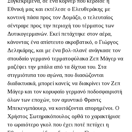
Συγκεκριμένα, σε ένα κόρνερ που κέρδισε η
Εθνική μας και εκτέλεσε ο Ελευθεράκης με
κοντινή πάσα προς τον Δομάζο, ο τελευταίος
σέντραρε προς την περιοχή του τέρματος των
Δυτικογερμανών. Εκεί πετάχτηκε στον αέρα,
κάνοντας ένα απίστευτο ακροβατικό, ο Γιώργος
Δεληκάρης, και με ένα βολ-πλανέ ανάγκασε τον
σπουδαίο γερμανό τερματοφύλακα Ζεπ Μάγερ να
μαζέψει την μπάλα από τα δίχτυα του. Στα
στιγμιότυπα του αγώνα, που διασώζονται
διαδικτυακά, μπορεί κανείς να διακρίνει τον Ζεπ
Μάγερ και τον κορυφαίο γερμανό ποδοσφαιριστή
όλων των εποχών, τον αμυντικό Φραντς
Μπεκενμπάουερ, να κοιτάζονται απορημένοι. Ο
Χρήστος Σωτηρακόπουλος ορθά το χαρακτήρισε
το ωραιότερο γκολ που έχει ποτέ πετύχει η