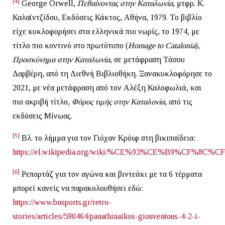
[4]
George Orwell,
Πεθαίνοντας στην Καταλωνία
, μτφρ. Κ.
Καλαϊντζίδου, Εκδόσεις Κάκτος, Αθήνα, 1979. Το βιβλίο
είχε κυκλοφορήσει στα ελληνικά πιο νωρίς, το 1974, με
τίτλο πιο κοντινό στο πρωτότυπο (
Homage to Catalonia
),
Προσκύνημα στην Καταλωνία
, σε μετάφραση Τάσου
Δαρβέρη, από τη Διεθνή Βιβλιοθήκη. Ξανακυκλοφόρησε το
2021, με νέα μετάφραση από τον Αλέξη Καλοφωλιά, και
πιο ακριβή τίτλο,
Φόρος τιμής στην Καταλονία
, από τις
εκδόσεις Μίνωας.
[5]
Βλ. το λήμμα για τον Γιόχαν Κρόιφ στη βικιπαίδεια:
https://el.wikipedia.org/wiki/%CE%93%CE%B9%
[6]
Ρεπορτάζ για τον αγώνα και βιντεάκι με τα 6 τέρματα
μπορεί κανείς να παρακολουθήσει εδώ:
https://www.bnsports.gr/retro-
stories/articles/590464/panathinaikos-giouventous-4-2-i-