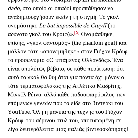
dado
, στο οποίο οι οπαδοί προσπάθησαν να
αναδημιουργήσουν εκείνη τη στιγμή. Το γκολ
ονομάστηκε
Le but impossible de Cruyff
(το
[5]
αδύνατο γκολ του Κρόιφ)».
Ονομάσθηκε,
επίσης, «γκολ φαντομάς» (the phantom goal) και
μάλλον τότε «απονεμήθηκε» στον Γιόχαν Κρόιφ
το προσωνύμιο «Ο ιπτάμενος Ολλανδός». Ένα
είναι απολύτως βέβαιο, σε κάθε περίπτωση: ότι
αυτό το γκολ θα θυμάται για πάντα όχι μόνον ο
τότε τερματοφύλακας της Ατλέτικο Μαδρίτης,
Μιγκέλ Ρέινα, αλλά κάθε ποδοσφαιρόφιλος των
επόμενων γενεών που το είδε στο βιντεάκι του
ΥouΤube. Όλη η μαγεία της τέχνης του Γιόχαν
Κρόιφ, του αέρινου στυλ του, αποτυπωμένη σε
λίγα δευτερόλεπτα μιας παλιάς βιντεοσκόπησης!