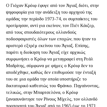
Ο Γιόχαν Κρόιφ έφυγε από τον Άγιαξ διότι, στην
ψηφοφορία για την ανάδειξη του αρχηγού της
ομάδας την περίοδο 1973-74, οι συμπαίκτες του
προτίμησαν, αντί για εκείνον, τον Πιέτ Κάιζερ,
από τους σπουδαιότερους ολλανδούς
ποδοσφαιριστές όλων των εποχών, που ήταν το
αριστερό εξτρέμ εκείνου του Άγιαξ. Επίσης,
παρότι η διοίκηση του Άγιαξ είχε αρχικώς
συμφωνήσει ο Κρόιφ να μεταγραφεί στη Ρεάλ
Μαδρίτης, σύμφωνα με φήμες ο Κρόιφ δεν το
αποδέχθηκε, καθώς δεν επιθυμούσε την ένταξή
του σε μια ομάδα την οποία υποστήριζε το
δικτατορικό καθεστώς του Φράνκο. Πηγαίνοντας,
τελικώς, στην Μπαρτσελόνα, ο Κρόιφ
ξανασυνάντησε τον Ρίνους Μίχελς, τον ολλανδό
προπονητή του Άγιαξ από το 1965 έως το 1971