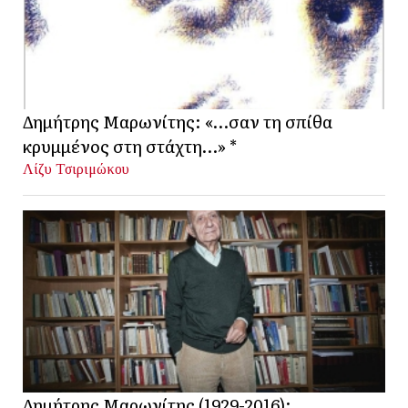
Δημήτρης Μαρωνίτης: «…σαν τη σπίθα
κρυμμένος στη στάχτη…» *
Λίζυ Τσιριμώκου
Δημήτρης Μαρωνίτης (1929-2016):