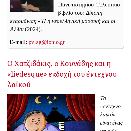
Πανεπιστημίου. Τελευταίο
βιβλίο του:
Δίκοπη
εναρμόνιση - Ή η νεοελληνική μουσική και οι
Άλλοι
(2024).
E-mail:
pvlag@ionio.gr
O Χατζιδάκις, o Κουνάδης και η
«liedesque» εκδοχή του έντεχνου
λαϊκού
Το
«έντεχνο
λαϊκό»
είναι ένας
γενικός