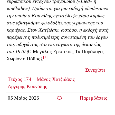
ευρωπαϊκού έντεχνου τραγουδιού («Lied» ή
«mélodie»). Πρόκειται για μια εκδοχή «liedesque»
την οποία ο Κουνάδης εγκατέλειψε χάρη κυρίως
στις αβανγκάρντ φιλοδοξίες της γερμανικής του
καριέρας. Στον Χατζιδάκι, ωστόσο, η εκδοχή αυτή
παρέμεινε η πολυτιμότερη συνισταμένη του έργου
του, οδηγώντας στα επιτεύγματα της δεκαετίας
του 1970 (
Ο Μεγάλος Ερωτικός, Τα Παράλογα,
[1]
Χωρίον ο Πόθος
).
Συνεχίστε...
Τεύχος 174
Μάνος Χατζιδάκις
Αργύρης Κουνάδης
05 Μαϊος 2026
Παρεμβάσεις