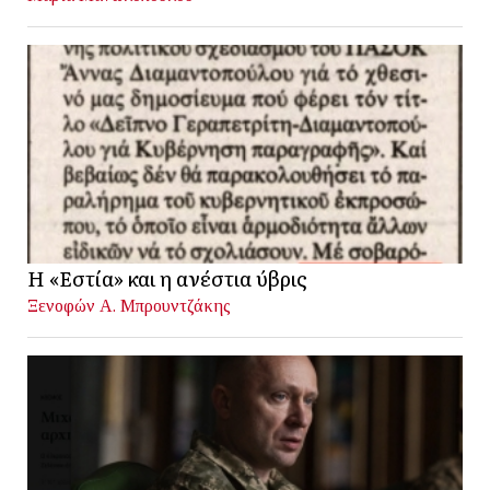
Η «Εστία» και η ανέστια ύβρις
Ξενοφών Α. Μπρουντζάκης