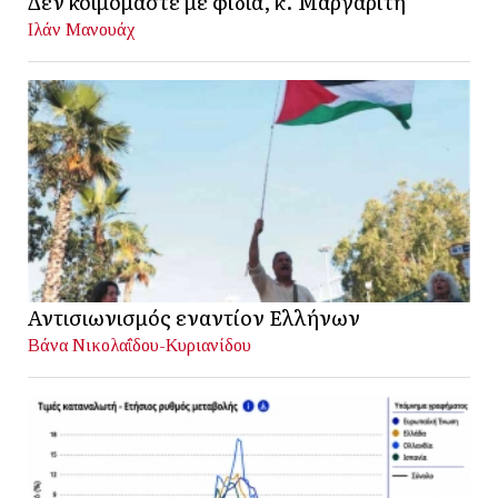
Δεν κοιμόμαστε με φίδια, κ. Μαργαρίτη
Ιλάν Μανουάχ
Αντισιωνισμός εναντίον Ελλήνων
Βάνα Νικολαΐδου-Κυριανίδου