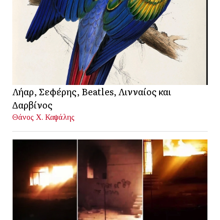
Λήαρ, Σεφέρης, Beatles, Λινναίος και
Δαρβίνος
Θάνος Χ. Καψάλης