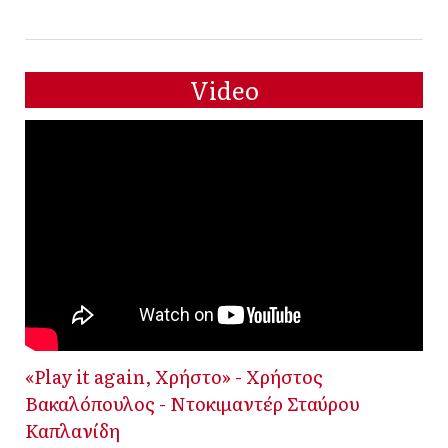
Video
«Play it again, Χρήστο» - Χρήστος
Βακαλόπουλος - Ντοκιμαντέρ Σταύρου
Καπλανίδη