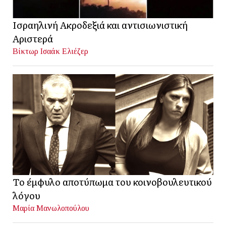
Ισραηλινή Ακροδεξιά και αντισιωνιστική
Αριστερά
Βίκτωρ Ισαάκ Ελιέζερ
Το έμφυλο αποτύπωμα του κοινοβουλευτικού
λόγου
Μαρία Μανωλοπούλου