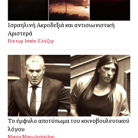
Ισραηλινή Ακροδεξιά και αντισιωνιστική
Αριστερά
Βίκτωρ Ισαάκ Ελιέζερ
Το έμφυλο αποτύπωμα του κοινοβουλευτικού
λόγου
Μαρία Μανωλοπούλου