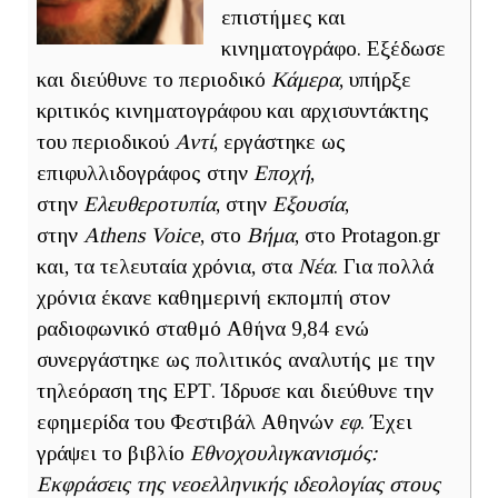
επιστήμες και
κινηματογράφο. Εξέδωσε
και διεύθυνε το περιοδικό
Κάμερα
, υπήρξε
κριτικός κινηματογράφου και αρχισυντάκτης
του περιοδικού
Αντί
, εργάστηκε ως
επιφυλλιδογράφος στην
Εποχή
,
στην
Ελευθεροτυπία
, στην
Εξουσία
,
στην
Athens Voice
, στο
Βήμα
, στο Protagon.gr
και, τα τελευταία χρόνια, στα
Νέα
. Για πολλά
χρόνια έκανε καθημερινή εκπομπή στον
ραδιοφωνικό σταθμό Αθήνα 9,84 ενώ
συνεργάστηκε ως πολιτικός αναλυτής με την
τηλεόραση της ΕΡΤ. Ίδρυσε και διεύθυνε την
εφημερίδα του Φεστιβάλ Αθηνών
εφ
. Έχει
γράψει το βιβλίο
Εθνοχουλιγκανισμός:
Εκφράσεις της νεοελληνικής ιδεολογίας στους