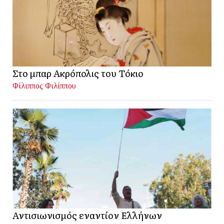
Στο μπαρ Ακρόπολις του Τόκιο
Φίλιππος Φιλίππου
Αντισιωνισμός εναντίον Ελλήνων