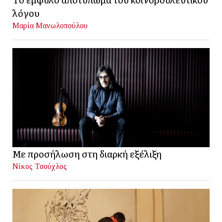
λόγου
Μαρία Μανωλοπούλου
Με προσήλωση στη διαρκή εξέλιξη
Νίκος Τσούχλος