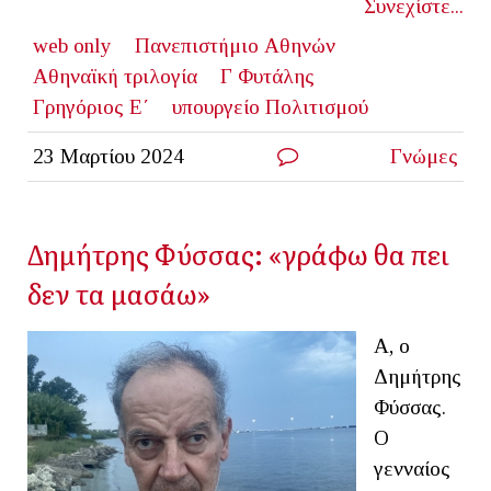
Συνεχίστε...
web only
Πανεπιστήμιο Αθηνών
Αθηναϊκή τριλογία
Γ Φυτάλης
Γρηγόριος Ε΄
υπουργείο Πολιτισμού
23 Μαρτίου 2024
Γνώμες
Δημήτρης Φύσσας: «γράφω θα πει
δεν τα μασάω»
Α, ο
Δημήτρης
Φύσσας.
Ο
γενναίος