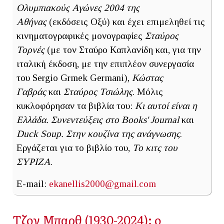
Ολυμπιακούς Αγώνες 2004
της
Αθήνας
(εκδόσεις Οξύ) και έχει επιμεληθεί τις
κινηματογραφικές μονογραφίες
Σταύρος
Τορνές
(με τον Σταύρο Καπλανίδη και, για την
ιταλική έκδοση, με την επιπλέον συνεργασία
του Sergio Grmek Germani),
Κώστας
Γαβράς
και
Σταύρος Τσιώλης
. Μόλις
κυκλοφόρησαν τα βιβλία του:
Κι αυτοί είναι η
Ελλάδα. Συνεντεύξεις στο Books' Journal
και
Duck Soup. Στην κουζίνα της ανάγνωσης
.
Εργάζεται για το βιβλίο του,
Το κιτς του
ΣΥΡΙΖΑ
.
E-mail:
ekanellis2000@gmail.com
Τζον Μπαρθ (1930-2024): ο