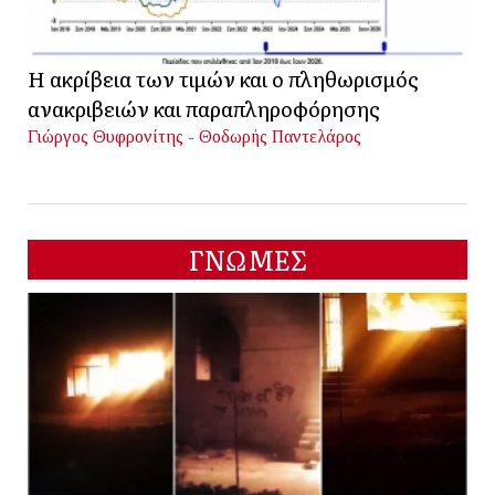
Η ακρίβεια των τιμών και ο πληθωρισμός
ανακριβειών και παραπληροφόρησης
Γιώργος Θυφρονίτης - Θοδωρής Παντελάρος
ΓΝΩΜΕΣ