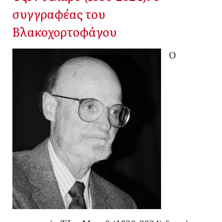
συγγραφέας του
Βλακοχορτοφάγου
Ο