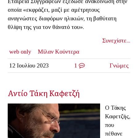
Εταιρεία Συγγραφέων εξέδωσε ανακοίνωση στην
οποία «εκφράζει, μαζί με αμέτρητους
αναγνώστες διαφόρων ηλικιών, τη βαθύτατη
θλίψη της για τον θάνατό του».
Συνεχίστε...
web only
Μίλαν Κούντερα
12 Ιουλίου 2023
1
Γνώμες
Αντίο Τάκη Καφετζή
Ο Τάκης
Καφετζής,
που
πέθανε