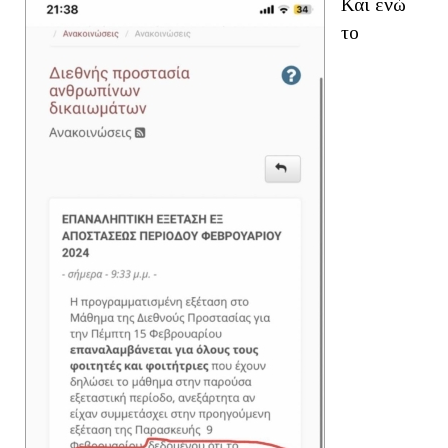
Και ενώ
το