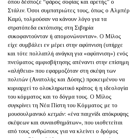
όπου δέσποζε “φάρος σοφίας και αρετής” ο
Στάλιν. Όσοι συμπατριώτες τους, όπως ο Αλμπέρ
Καμύ, τολμούσαν να κάνουν λόγο για τα
στρατόπεδα εκτόπισης στη Σιβηρία
συκοφαντούνταν ή απομονώνονταν». Ο Μίλος
είχε συμβάλει εν μέρει στην αφύπνιση (υπήρχε
και τότε πολλαπλή ανάγκη για «αφύπνιση») ενός
πνεύματος αμφισβήτησης απέναντι στην επίσημη
«αλήθεια» που εφαρμοζόταν στη σκέψη των
πολιτών (Ανατολής και Δύσης) προκειμένου να
κυριαρχεί το ολοκληρωτικό κράτος ή η ιδεολογία
του κόμματος και το δόγμα τους. Ο Μίλος
συγκρίνει τη Νέα Πίστη του Κόμματος με το
μουσουλμανικό
κετμάν
: «ένα παιχνίδι απόκρυψης
σκέψεων και συναισθημάτων», που υιοθετείται
από τους ανθρώπους για να κλείνει ο δρόμος