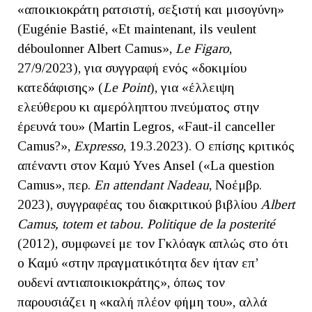
«αποικιοκράτη ρατσιστή, σεξιστή και μισογύνη»
(Eugénie Bastié, «Et maintenant, ils veulent
déboulonner Albert Camus»,
Le
Figaro
,
27/9/2023), για συγγραφή ενός «δοκιμίου
κατεδάφισης» (
Le
Point
), για «έλλειψη
ελεύθερου κι αμερόληπτου πνεύματος στην
έρευνά του» (Martin Legros, «Faut-il canceller
Camus?»,
Expresso
, 19.3.2023). Ο επίσης κριτικός
απέναντι στον Καμύ Yves Ansel («La question
Camus», περ.
En
attendant
Nadeau
, Νοέμβρ.
2023), συγγραφέας του διακριτικού βιβλίου
Albert
Camus
,
totem
et
tabou
.
Politique
de
la
posterit
é
(2012), συμφωνεί με τον Γκλόαγκ απλώς στο ότι
ο Καμύ «στην πραγματικότητα δεν ήταν επ’
ουδενί αντιαποικιοκράτης», όπως τον
παρουσιάζει η «καλή πλέον φήμη του», αλλά