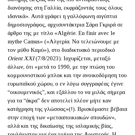
διανόησης στη Γαλλία, εκφράζοντάς τους όλους
ιδανικά». Αυτά γράφει η γαλλόφωνη αιγύπτια
δημοσιογράφος, αρχισυντάκτρια Σάρα Γκριρά σε
άρθρο της με τίτλο «Algérie. En finir avec le
mythe Camus» («Αλγερία. Να τελειώνουμε με
τον μύθο Καμύ»), στο διαδικτυακό περιοδικό
Orient
XXI
(7/8/2023). Ισχυρίζεται, μεταξύ
άλλων, ότι «μετά το 1990, με την πτώση του
κομμουνιστικού μπλοκ και την ανοικοδόμηση του
ευρωπαϊκού χώρου, ο εν λόγω συγγραφέας έγινε
“οικουμενικός”, και εξάλλου το να μιλάς σήμερα
για τα “άκρα” δεν αποτελεί πλέον μήτε καν
κατάχρηση της γλώσσας»(!). Βρισκόμαστε βέβαια
στην εποχή των «μετααποικιακών σπουδών»,
αλλά και της δικαίωσης της ισλαμικής βίας,
τουλάχιστον για ένα τμήμα της Αριστεράς. Η