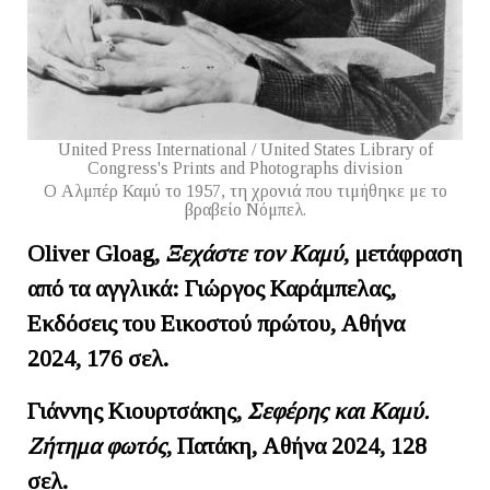
United Press International / United States Library of
Congress's Prints and Photographs division
Ο Αλμπέρ Καμύ το 1957, τη χρονιά που τιμήθηκε με το
βραβείο Νόμπελ.
Oliver
Gloag
,
Ξεχάστε τον Καμύ
, μετάφραση
από τα αγγλικά: Γιώργος Καράμπελας,
Εκδόσεις του Εικοστού πρώτου, Αθήνα
2024, 176 σελ.
Γιάννης Κιουρτσάκης,
Σεφέρης και Καμύ.
Ζήτημα φωτός
, Πατάκη, Αθήνα 2024, 128
σελ.