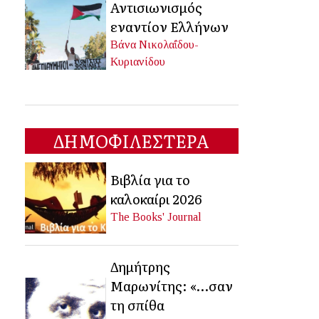
Αντισιωνισμός
εναντίον Ελλήνων
Βάνα Νικολαΐδου-
Κυριανίδου
ΔΗΜΟΦΙΛΕΣΤΕΡΑ
Βιβλία για το
καλοκαίρι 2026
The Books' Journal
Δημήτρης
Μαρωνίτης: «…σαν
τη σπίθα