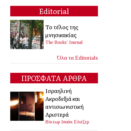
Editorial
Το τέλος της
μνησικακίας
The Books' Journal
Όλα τα Editorials
ΠΡΟΣΦΑΤΑ ΑΡΘΡΑ
Ισραηλινή
Ακροδεξιά και
αντισιωνιστική
Αριστερά
Βίκτωρ Ισαάκ Ελιέζερ