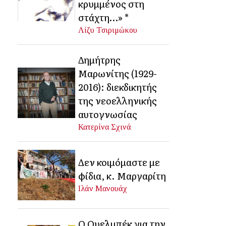
κρυμμένος στη
στάχτη…» *
Λίζυ Τσιριμώκου
Δημήτρης
Μαρωνίτης (1929-
2016): διεκδικητής
της νεοελληνικής
αυτογνωσίας
Κατερίνα Σχινά
Δεν κοιμόμαστε με
φίδια, κ. Μαργαρίτη
Ιλάν Μανουάχ
Ο Ουελμπέκ για την