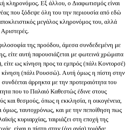
κή κληρονόμος. Εξ άλλου, ο Διαφωτισμός είναι
έας που ξόδεψε όλη του την περιουσία από εδώ
ει αποκλειστικός μεγάλος κληρονόμος του, αλλά
 Αριστερές.
 φιλοσοφία της προόδου, άμεσα συνδεδεμένη με
ης, είτε αυτή παρουσιάζεται με φωτεινά χρώματα
, είτε ως κίνηση προς τα εμπρός (πάλι Κοντορσέ)
 κίνηση (πάλι Ρουσσώ). Αυτή όμως η πίστη στην
 συνδέεται άρρηκτα με την προτεραιότητα του
ότητα που το Παλαιό Καθεστώς έδινε στους
ύς και θεσμούς, όπως η εκκλησία, η οικογένεια,
αι όμως, ταυτοχρόνως, και με την πεποίθηση πως
αϊκής κυριαρχίας, ταιριάζει στη εποχή της
άς, είναι η πίστη στην (όχι αγία) τριάδα: