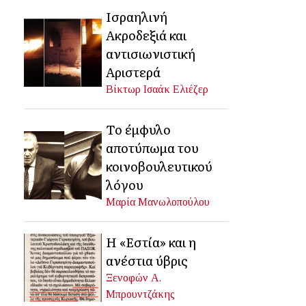
Ισραηλινή
Ακροδεξιά και
αντισιωνιστική
Αριστερά
Βίκτωρ Ισαάκ Ελιέζερ
Το έμφυλο
αποτύπωμα του
κοινοβουλευτικού
λόγου
Μαρία Μανωλοπούλου
Η «Εστία» και η
ανέστια ύβρις
Ξενοφών Α.
Μπρουντζάκης