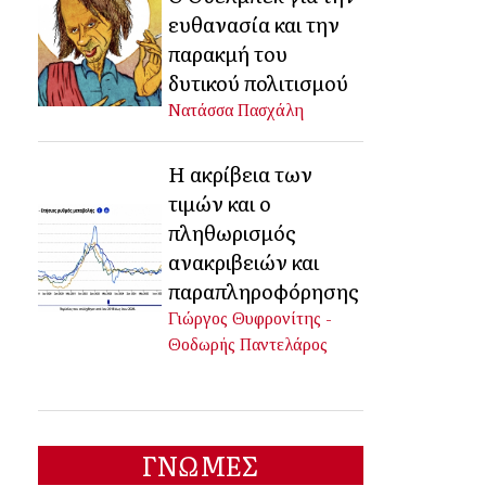
ευθανασία και την
παρακμή του
δυτικού πολιτισμού
Νατάσσα Πασχάλη
Η ακρίβεια των
τιμών και ο
πληθωρισμός
ανακριβειών και
παραπληροφόρησης
Γιώργος Θυφρονίτης -
Θοδωρής Παντελάρος
ΓΝΩΜΕΣ