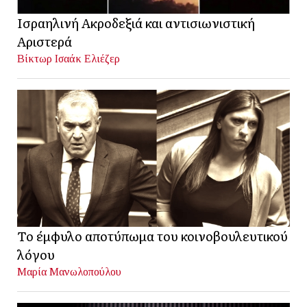
Ισραηλινή Ακροδεξιά και αντισιωνιστική
Αριστερά
Βίκτωρ Ισαάκ Ελιέζερ
Το έμφυλο αποτύπωμα του κοινοβουλευτικού
λόγου
Μαρία Μανωλοπούλου