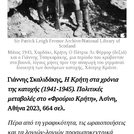
Sir Patrick Leigh Fermor Archive/National Library of
Scotland
Μάιος 1943, Χορδάκι, Κρήτη. Ο Πάτρικ Λι Φέρμορ (δεξιά)
και ο Γιάννης Τσαγκαράκης, μια περίοδο που κρύβονταν
στα βουνά, λίγους μήνες πριν την απαγωγή του γερμανού
διοικητή των δυνάμεων κατοχής, Χάινριχ Κράιπε.
Γιάννης
Σκαλιδάκης
,
Η Κρήτη στα χρόνια
της κατοχής (1941-1945)
.
Πολιτικές
μεταβολές στο «Φρούριο Κρήτη»
,
Ασίνη,
Αθήνα 2023
,
664 σελ.
Πέρα
α
π
ό
τη
γραφικότητα
,
τις
ωραιο
π
οιήσεις
και
τα
λογιών
-
λογιών
π
ροσω
π
οκεντρικά