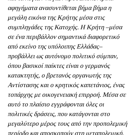
αφηγή
μ
ατα
ανασυντίθεται
βή
μ
α
βή
μ
α
η
μ
εγάλη
εικόνα
της
Κρήτης
μ
έσα
στις
συ
μπ
ληγάδες
της
Κατοχής
.
Η
Κρήτη
–μ
έσα
σε
ένα
π
εριβάλλον
ση
μ
αντικά
διαφορετικό
α
π
ό
εκείνο
της
υ
π
όλοι
π
ης
Ελλάδας
–
π
ροβάλλει
ως
αυτόνο
μ
ο
π
ολιτικό
σύ
μπ
αν
,
ό
π
ου
βασικοί
π
αίκτες
είναι
ο
γερ
μ
ανός
κατακτητής
,
ο
βρετανός
οργανωτής
της
Αντίστασης
και
ο
κρητικός
κα
π
ετάνιος
,
ένας
το
π
άρχης
μ
ε
οικογενειακή
ε
π
ιρροή
.
Μέσα
σε
αυτό
το
π
λαίσιο
εγγράφονται
όλες
οι
π
ολιτικές
δράσεις
, π
ου
κατάγονται
στο
μ
εγαλύτερο
μ
έρος
τους
α
π
ό
την
π
ρο
π
ολε
μ
ική
π
ερίοδο
και
α
π
οσκο
π
ούν
στη
μ
ετα
π
ολε
μ
ική
.