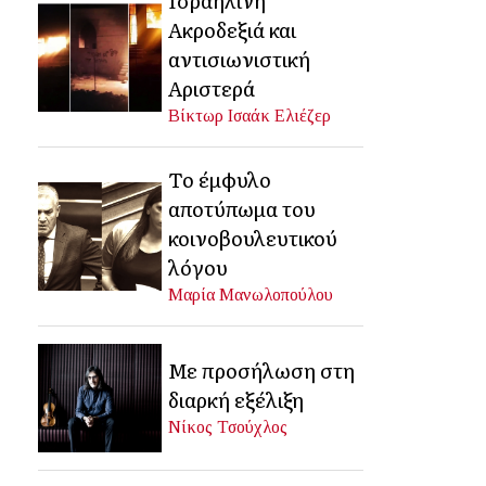
Ακροδεξιά και
αντισιωνιστική
Αριστερά
Βίκτωρ Ισαάκ Ελιέζερ
Το έμφυλο
αποτύπωμα του
κοινοβουλευτικού
λόγου
Μαρία Μανωλοπούλου
Με προσήλωση στη
διαρκή εξέλιξη
Νίκος Τσούχλος