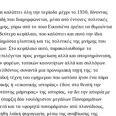
ι καλύπτει όλη την περίοδο μέχρι το 1930, δίνοντας
αδή που διαμορφώνεται, μέσα από έντονες πολιτικές
ήμης, γύρω από το
ποιο
Εικοσιένα
πρέπει να θυμούνται
δεύτερο κεφάλαιο, που καλύπτει και αυτό την ίδια
δημόσια γλυπτική και τις πολιτικές της μνήμης που
ων. Στο κεφάλαιο αυτό, παρακολουθούμε το
επιλέγεται προς μνημείωση αλλά και απομνημόνευση,
ών φορέων, τοπικών κοινοτήτων αλλά και συλλόγων.
ρελθόντος συναντά μια προνομιακή πηγή της: το
αϊκή τέχνη του εφήμερου που ωστόσο ήταν ένα πάρα
κής ή «εικονικής ιστορίας» έδινε στο θεατή την
αυτόπτης μάρτυρας» της ιστορίας,
να δει την ιστορία με
ην ύπαρξη δύο τουλάχιστον μεγάλων Πανοραμάτων
ετά και τα «φορητά πανοράματα» από πλανόδιους,
λήθη λαϊκή ψυχαγωγία, μέσω της αναβίωσης της