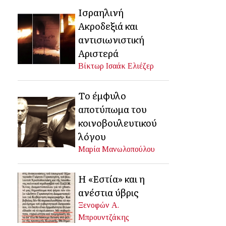
Ισραηλινή
Ακροδεξιά και
αντισιωνιστική
Αριστερά
Βίκτωρ Ισαάκ Ελιέζερ
Το έμφυλο
αποτύπωμα του
κοινοβουλευτικού
λόγου
Μαρία Μανωλοπούλου
Η «Εστία» και η
ανέστια ύβρις
Ξενοφών Α.
Μπρουντζάκης