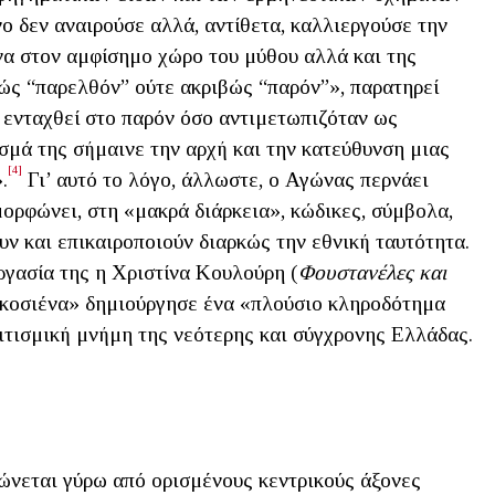
ο δεν αναιρούσε αλλά, αντίθετα, καλλιεργούσε την
α στον αμφίσημο χώρο του μύθου αλλά και της
βώς “παρελθόν” ούτε ακριβώς “παρόν”», παρατηρεί
ενταχθεί στο παρόν όσο αντιμετωπιζόταν ως
μά της σήμαινε την αρχή και την κατεύθυνση μιας
[4]
.
Γι’ αυτό το λόγο, άλλωστε, ο Αγώνας περνάει
ορφώνει, στη «μακρά διάρκεια», κώδικες, σύμβολα,
υν και επικαιροποιούν διαρκώς την εθνική ταυτότητα.
ργασία της η Χριστίνα Κουλούρη (
Φουστανέλες και
Εικοσιένα» δημιούργησε ένα «πλούσιο κληροδότημα
ιτισμική μνήμη της νεότερης και σύγχρονης Ελλάδας.
ώνεται γύρω από ορισμένους κεντρικούς άξονες