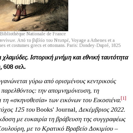
 Bibliothèque Νationale de France
ννίνων. Από το βιβλίο του Ντυπρέ, Voyage a Athenes et a
 vues et costumes grecs et ottomans. Paris: Dondey-Dupré, 1825
 χλαμύδες. Ιστορική μνήμη και εθνική ταυτότητα
, 608 σελ.
ργανώνεται γύρω από ορισμένους κεντρικούς
 παρελθόντος: την απομνημόνευση, τη
[1]
 τη «σκηνοθεσία» των εικόνων του Εικοσιένα.
εύχος 125 του
Books' Journal,
Δεκέμβριος 2022.
έκδοση με ευκαιρία τη βράβευση της συγγραφέως
Κουλούρη, με το Κρατικό Βραβείο Δοκιμίου –