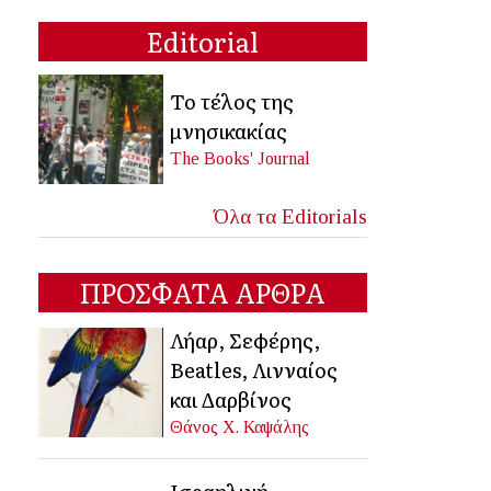
Editorial
Το τέλος της
μνησικακίας
The Books' Journal
Όλα τα Editorials
ΠΡΟΣΦΑΤΑ ΑΡΘΡΑ
Λήαρ, Σεφέρης,
Beatles, Λινναίος
και Δαρβίνος
Θάνος Χ. Καψάλης
Ισραηλινή