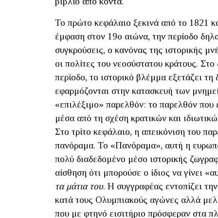
βιβλίο από κοντά.
Το πρώτο κεφάλαιο ξεκινά από το 1821 κα
έμφαση στον 19ο αιώνα, την περίοδο δηλ
συγκρούσεις, ο κανόνας της ιστορικής μν
οι πολίτες του νεοσύστατου κράτους. Στο 
περίοδο, το ιστορικό βλέμμα εξετάζει τη 
εφαρμόζονται στην κατασκευή των μνημεί
«επιλέξιμο» παρελθόν: το παρελθόν που 
μέσα από τη σχέση κρατικών και ιδιωτικ
Στο τρίτο κεφάλαιο, η απεικόνιση του πα
πανόραμα. Το «Πανόραμα», αυτή η ευρωπ
πολύ διαδεδομένο μέσο ιστορικής ζωγραφι
αίσθηση ότι μπορούσε ο ίδιος να γίνει «
τα μάτια του
. Η συγγραφέας εντοπίζει τ
κατά τους Ολυμπιακούς αγώνες αλλά μελ
που με φτηνό εισιτήριο πρόσφεραν στα π