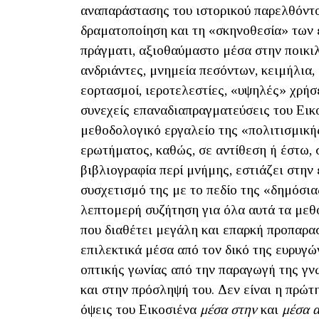
αναπαράστασης του ιστορικού παρελθόντο
δραματοποίηση και τη «σκηνοθεσία» των ε
πράγματι, αξιοθαύμαστο μέσα στην ποικιλί
ανδριάντες, μνημεία πεσόντων, κειμήλια, 
εορτασμοί, ιεροτελεστίες, «υψηλές» χρήσ
συνεχείς επαναδιαπραγματεύσεις του Εικ
μεθοδολογικό εργαλείο της «πολιτισμικ
ερωτήματος, καθώς, σε αντίθεση ή έστω,
βιβλιογραφία περί μνήμης, εστιάζει στην
συσχετισμό της με το πεδίο της «δημόσια
λεπτομερή συζήτηση για όλα αυτά τα μεθο
που διαθέτει μεγάλη και επαρκή προπαρασ
επιλεκτικά μέσα από τον δικό της ευρυγώ
οπτικής γωνίας από την παραγωγή της γ
και στην πρόσληψή του. Δεν είναι η πρώτη
όψεις του Εικοσιένα
μέσα στην
και
μέσα α