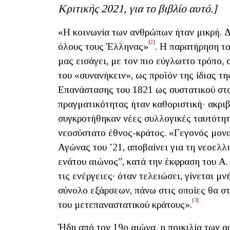
Κριτικής 2021, για το βιβλίο αυτό.]
«Η κοινωνία των ανθρώπων ήταν μικρή. Δ
[2]
όλους τους Έλληνας»
. Η παρατήρηση τ
μας εισάγει, με τον πιο εύγλωττο τρόπο,
του «συνανήκειν», ως προϊόν της ίδιας τ
Επανάστασης του 1821 ως συστατικού στοι
πραγματικότητας ήταν καθοριστική· ακριβ
συγκροτήθηκαν νέες συλλογικές ταυτότητες
νεοσύστατο έθνος-κράτος. «Γεγονός μον
Αγώνας του ’21, αποβαίνει για τη νεοελλ
ενάτου αιώνος”, κατά την έκφραση του Α. 
τις ενέργειες∙ όταν τελειώσει, γίνεται μ
σύνολο εξάρσεων, πάνω στις οποίες θα στ
[3]
του μετεπαναστατικού κράτους».
Ήδη από τον 19ο αιώνα, η ποικιλία των 