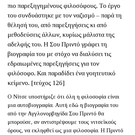
πιο παρεξηγημένους φιλοσόφους. Το έργο
του συνδυάστηκε με τον ναζισμό – παρά τη
θέλησή του, από παρεξηγήσεις κι από
μεθοδεύσεις άλλων, κυρίως μάλιστα της
αδελφής του. Η Σου Πριντό γράφει τη
βιογραφία του με στόχο να διαλύσει τις
εδραιωμένες παρεξηγήσεις για τον
φιλόσοφο. Και παραδίδει ένα γοητευτικό
κείμενο. [τεύχος 126]
Ο Νίτσε υποστήριζε ότι όλη η φιλοσοφία είναι
μια αυτοβιογραφία. Αυτή εδώ η βιογραφία του
από την Αγγλονορβηγίδα Σου Πριντό θα
μπορούσε, αν αντιστρέψουμε τους νιτσεϊκούς
όρους, να εκληφθεί ως μια φιλοσοφία. Η Πριντό