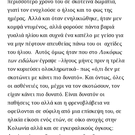
περισσότερο χρόνο του σε σκοτεινά δωμάτια,
γιατί τον ενοχλούσε ο ήλιος και το φως της
ημέρας. Αλλά και όταν ενηλικιώθηκε, ήταν μεν
κομψά ντυμένος, αλλά φορούσε πάντα βαριά
γυαλιά ηλίου και συχνά ένα καπέλο με γείσο για
να μην πέφτουν απευθείας πάνω του οι αχτίδες
του ήλιου. Αυτός όμως ήταν που στο
Λυκόφως
των ειδώλων
έγραψε –λίγους μήνες πριν η τρέλα
τον κυριεύσει ολοκληρωτικά– πως «ό,τι δεν με
σκοτώνει με κάνει πιο δυνατό». Και όντως, όλες
οι ασθένειές του, μέχρι να τον σκοτώσουν, τον
είχαν κάνει πιο δυνατό. Είναι δυνατόν οι
παθήσεις του αλλά και η φρενοβλάβεια να
οφείλονται σε σύφιλη από μια επίσκεψη του, σε
ηλικία είκοσι ενός ετών, σε οίκο ανοχής στην
Κολωνία αλλά και σε εγκεφαλικούς όγκους;