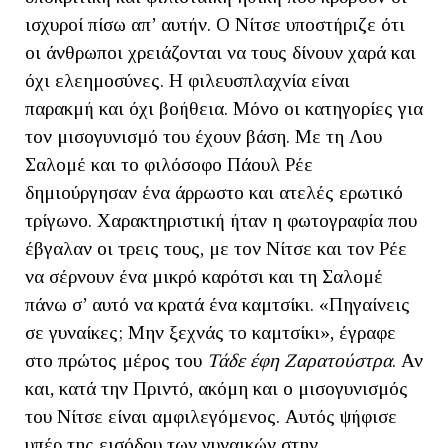
ισχυροί πίσω απ’ αυτήν. Ο Νίτσε υποστήριζε ότι
οι άνθρωποι χρειάζονται να τους δίνουν χαρά και
όχι ελεημοσύνες. Η φιλευσπλαχνία είναι
παρακμή και όχι βοήθεια. Μόνο οι κατηγορίες για
τον μισογυνισμό του έχουν βάση. Με τη Λου
Σαλομέ και το φιλόσοφο Πάουλ Ρέε
δημιούργησαν ένα άρρωστο και ατελές ερωτικό
τρίγωνο. Χαρακτηριστική ήταν η φωτογραφία που
έβγαλαν οι τρεις τους, με τον Νίτσε και τον Ρέε
να σέρνουν ένα μικρό καρότσι και τη Σαλομέ
πάνω σ’ αυτό να κρατά ένα καμτσίκι. «Πηγαίνεις
σε γυναίκες; Μην ξεχνάς το καμτσίκι», έγραφε
στο πρώτος μέρος του
Τάδε έφη Ζαρατούστρα
. Αν
και, κατά την Πριντό, ακόμη και ο μισογυνισμός
του Νίτσε είναι αμφιλεγόμενος. Αυτός ψήφισε
υπέρ της εισόδου των γυναικών στην