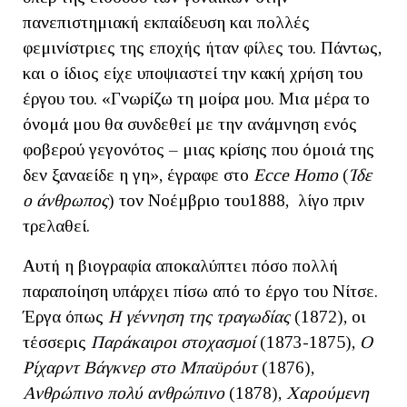
πανεπιστημιακή εκπαίδευση και πολλές
φεμινίστριες της εποχής ήταν φίλες του. Πάντως,
και ο ίδιος είχε υποψιαστεί την κακή χρήση του
έργου του. «Γνωρίζω τη μοίρα μου. Μια μέρα το
όνομά μου θα συνδεθεί με την ανάμνηση ενός
φοβερού γεγονότος – μιας κρίσης που όμοιά της
δεν ξαναείδε η γη», έγραφε στο
E
cc
e
Homo
(
Ίδε
ο άνθρωπος
) τον Νοέμβριο του1888, λίγο πριν
τρελαθεί.
Αυτή η βιογραφία αποκαλύπτει πόσο πολλή
παραποίηση υπάρχει πίσω από το έργο του Νίτσε.
Έργα όπως
Η γέννηση της τραγωδίας
(1872), οι
τέσσερις
Παράκαιροι στοχασμοί
(1873-1875),
Ο
Ρίχαρντ Βάγκνερ στο Μπαϋρόυτ
(1876),
Ανθρώπινο πολύ ανθρώπινο
(1878),
Χαρούμενη