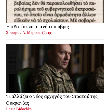
Η «Εστία» και η ανέστια ύβρις
Ξενοφών Α. Μπρουντζάκης
Τι αλλάζει ο νέος αρχηγός του Στρατού της
Ουκρανίας
Lesia Bidochko