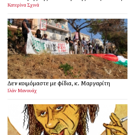
Κατερίνα Σχινά
Δεν κοιμόμαστε με φίδια, κ. Μαργαρίτη
Ιλάν Μανουάχ