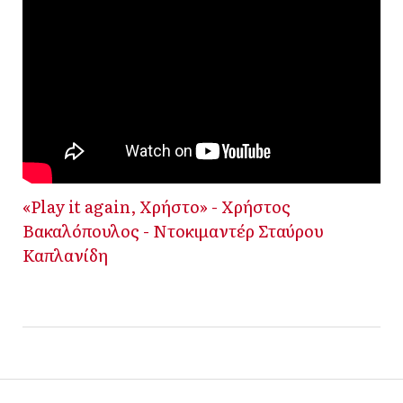
«Play it again, Χρήστο» - Χρήστος
Βακαλόπουλος - Ντοκιμαντέρ Σταύρου
Καπλανίδη