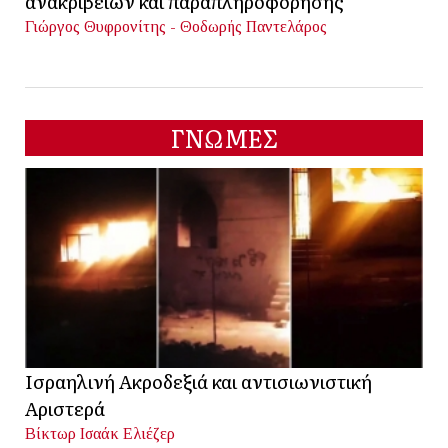
ανακριβειών και παραπληροφόρησης
Γιώργος Θυφρονίτης - Θοδωρής Παντελάρος
ΓΝΩΜΕΣ
Ισραηλινή Ακροδεξιά και αντισιωνιστική
Αριστερά
Βίκτωρ Ισαάκ Ελιέζερ