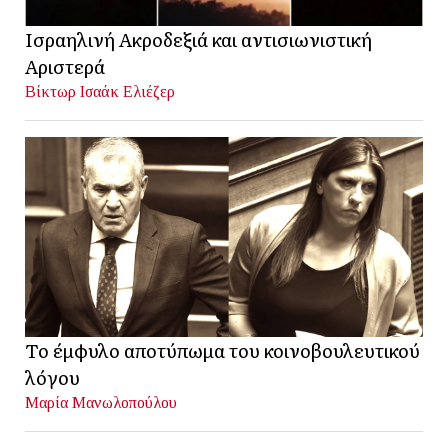
Ισραηλινή Ακροδεξιά και αντισιωνιστική
Αριστερά
Βίκτωρ Ισαάκ Ελιέζερ
Το έμφυλο αποτύπωμα του κοινοβουλευτικού
λόγου
Μαρία Μανωλοπούλου