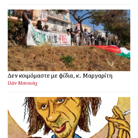
Δεν κοιμόμαστε με φίδια, κ. Μαργαρίτη
Ιλάν Μανουάχ