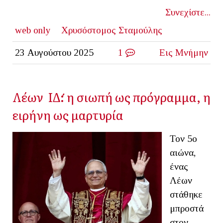
Συνεχίστε...
web only
Χρυσόστομος Σταμούλης
23 Αυγούστου 2025
1
Εις Μνήμην
Λέων ΙΔ΄: η σιωπή ως πρόγραμμα, η
ειρήνη ως μαρτυρία
Τον 5ο
αιώνα,
ένας
Λέων
στάθηκε
μπροστά
στον