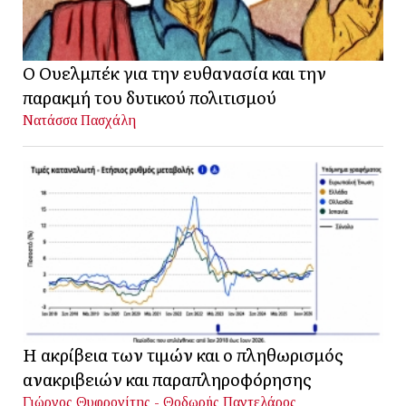
Ο Ουελμπέκ για την ευθανασία και την
παρακμή του δυτικού πολιτισμού
Νατάσσα Πασχάλη
Η ακρίβεια των τιμών και ο πληθωρισμός
ανακριβειών και παραπληροφόρησης
Γιώργος Θυφρονίτης - Θοδωρής Παντελάρος