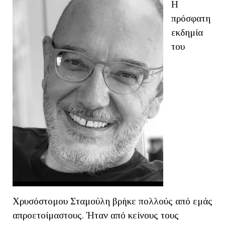
Η
πρόσφατη
εκδημία
του
Χρυσόστoμου Σταμούλη βρήκε πολλούς από εμάς
απροετοίμαστους. Ήταν από κείνους τους