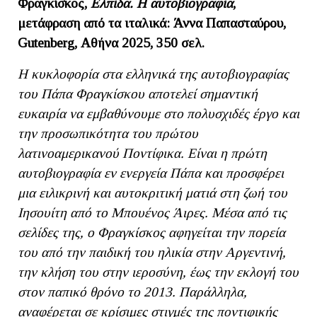
Φραγκίσκος,
Ελπίδα. Η αυτοβιογραφία
,
μετάφραση από τα ιταλικά: Άννα Παπασταύρου,
Gutenberg
, Αθήνα 2025, 350 σελ.
Η κυκλοφορία στα ελληνικά της αυτοβιογραφίας
του Πάπα Φραγκίσκου αποτελεί σημαντική
ευκαιρία να εμβαθύνουμε στο πολυσχιδές έργο και
την προσωπικότητα του πρώτου
λ
ατινοαμερικανού Ποντίφικα.
Είναι η
πρώτη
αυτοβιογραφία εν ενεργεία Πάπα και προσφέρει
μια ειλικρινή και αυτοκριτική ματιά στη ζωή του
Ιησουίτη από το Μπουένος Άιρες. Μέσα από τις
σελίδες τ
ης
, ο Φραγκίσκος αφηγείται την πορεία
του από την παιδική του ηλικία στην Αργεντινή,
την κλήση του στην ιε
ρο
σύνη, έως την εκλογή του
στον παπικό θρόνο το 2013. Παράλληλα,
αναφέρεται σε κρίσιμες στιγμές της
ποντιφικής