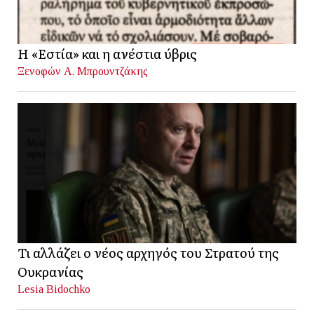
Η «Εστία» και η ανέστια ύβρις
Ξενοφών Α. Μπρουντζάκης
Τι αλλάζει ο νέος αρχηγός του Στρατού της
Ουκρανίας
Lesia Bidochko