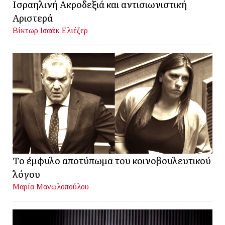
Ισραηλινή Ακροδεξιά και αντισιωνιστική
Αριστερά
Βίκτωρ Ισαάκ Ελιέζερ
Το έμφυλο αποτύπωμα του κοινοβουλευτικού
λόγου
Μαρία Μανωλοπούλου