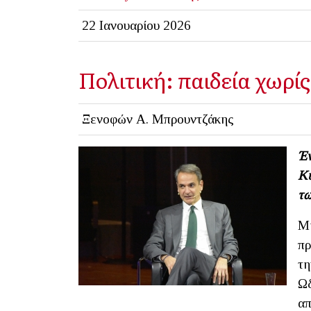
22 Ιανουαρίου 2026
Πολιτική: παιδεία χωρί
Ξενοφών Α. Μπρουντζάκης
Έν
Κυ
τω
Μι
πρ
τη
Ωδ
απ