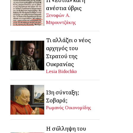
ανέστια ύβρις
Ξενοφών Α.
Μπρουντζάκης
Τι αλλάζει ο νέος
αρχηγός του
Στρατού της
Ουκρανίας
Lesia Bidochko
13η σύνταξη;
Σοβαρά;
Ρωμανός Οικονομίδης
Η σύλληψη του