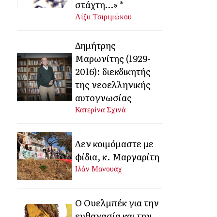
στάχτη…» *
Λίζυ Τσιριμώκου
Δημήτρης
Μαρωνίτης (1929-
2016): διεκδικητής
της νεοελληνικής
αυτογνωσίας
Κατερίνα Σχινά
Δεν κοιμόμαστε με
φίδια, κ. Μαργαρίτη
Ιλάν Μανουάχ
Ο Ουελμπέκ για την
ευθανασία και την