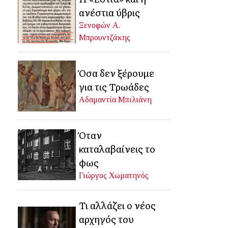
ανέστια ύβρις
Ξενοφών Α.
Μπρουντζάκης
Όσα δεν ξέρουμε
για τις Τρωάδες
Αδαμαντία Μπιλιάνη
Όταν
καταλαβαίνεις το
φως
Γιώργος Χωματηνός
Τι αλλάζει ο νέος
αρχηγός του