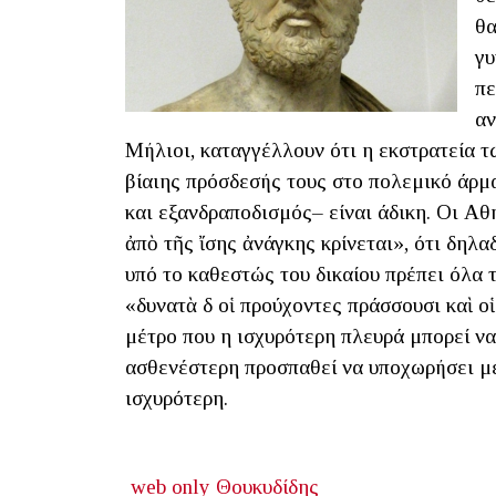
θα
γυ
πε
αν
Μήλιοι, καταγγέλλουν ότι η εκστρατεία 
βίαιης πρόσδεσής τους στο πολεμικό άρμ
και εξανδραποδισμός– είναι άδικη. Οι Αθ
ἀπὸ τῆς ἴσης ἀνάγκης κρίνεται», ότι δηλα
υπό το καθεστώς του δικαίου πρέπει όλα τ
«δυνατὰ δὲ οἱ προύχοντες πράσσουσι καὶ ο
μέτρο που η ισχυρότερη πλευρά μπορεί ν
ασθενέστερη προσπαθεί να υποχωρήσει μέ
ισχυρότερη.
web only
Θουκυδίδης