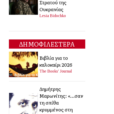
Στρατού της
Ουκρανίας
Lesia Bidochko
ΔΗΜΟΦΙΛΕΣΤΕΡΑ
Βιβλία για το
καλοκαίρι 2026
The Books' Journal
Δημήτρης
Μαρωνίτης: «…σαν
τη σπίθα
κρυμμένος στη