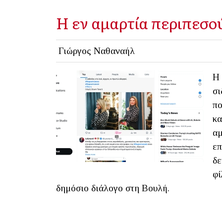
Η εν αμαρτία περιπεσο
Γιώργος Ναθαναήλ
Η 
σι
πο
κα
αμ
επ
δε
φί
δημόσιο διάλογο στη Βουλή.