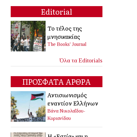
Editorial
Το τέλος της
μνησικακίας
The Books' Journal
Όλα τα Editorials
ΠΡΟΣΦΑΤΑ ΑΡΘΡΑ
Αντισιωνισμός
εναντίον Ελλήνων
Βάνα Νικολαΐδου-
Κυριανίδου
Η «Εστία» και η