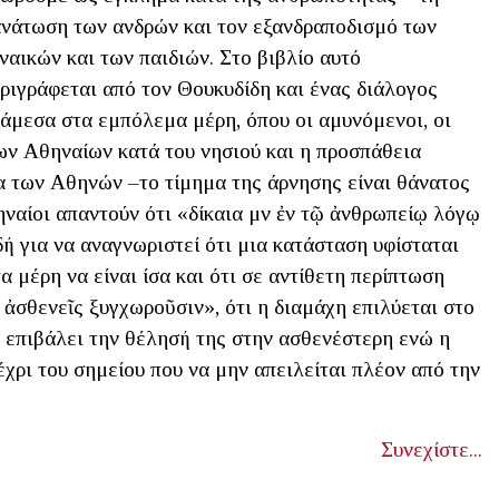
νάτωση των ανδρών και τον εξανδραποδισμό των
ναικών και των παιδιών. Στο βιβλίο αυτό
ριγράφεται από τον Θουκυδίδη και ένας διάλογος
άμεσα στα εμπόλεμα μέρη, όπου οι αμυνόμενοι, οι
των Αθηναίων κατά του νησιού και η προσπάθεια
α των Αθηνών –το τίμημα της άρνησης είναι θάνατος
ηναίοι απαντούν ότι «δίκαια μὲν ἐν τῷ ἀνθρωπείῳ λόγῳ
δή για να αναγνωριστεί ότι μια κατάσταση υφίσταται
α μέρη να είναι ίσα και ότι σε αντίθετη περίπτωση
ἱ ἀσθενεῖς ξυγχωροῦσιν», ότι η διαμάχη επιλύεται στο
α επιβάλει την θέλησή της στην ασθενέστερη ενώ η
χρι του σημείου που να μην απειλείται πλέον από την
Συνεχίστε...