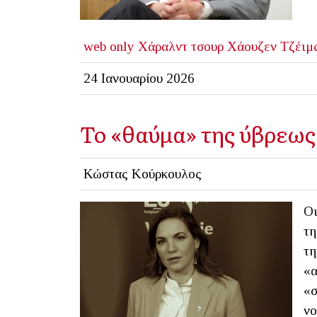
web only
Χάραλντ τσουρ Χάουζεν
Τζέιμ
24 Ιανουαρίου 2026
Το «θαύμα» της ύβρεως
Κώστας Κούρκουλος
Οι
τη
τη
«α
«σ
νο