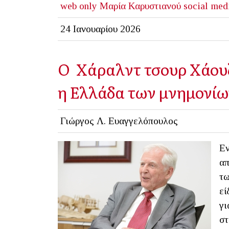
web only
Μαρία Καρυστιανού
social med
24 Ιανουαρίου 2026
Ο Χάραλντ τσουρ Χάουζε
η Ελλάδα των μνημονί
Γιώργος Λ. Ευαγγελόπουλος
Εν
απ
τω
εί
γι
στ