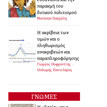
παρακμή του
δυτικού πολιτισμού
Νατάσσα Πασχάλη
Η ακρίβεια των
τιμών και ο
πληθωρισμός
ανακριβειών και
παραπληροφόρησης
Γιώργος Θυφρονίτης -
Θοδωρής Παντελάρος
ΓΝΩΜΕΣ
Η «Εστία» και η