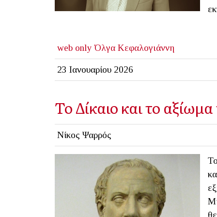
εκ
web only
Όλγα Κεφαλογιάννη
23 Ιανουαρίου 2026
Το Δίκαιο και το αξίωμα
Νίκος Ψαρρός
Το
κα
εξ
Μη
θε