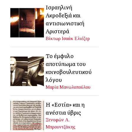
Ισραηλινή
Ακροδεξιά και
αντισιωνιστική
Αριστερά
Βίκτωρ Ισαάκ Ελιέζερ
Το έμφυλο
αποτύπωμα του
κοινοβουλευτικού
λόγου
Μαρία Μανωλοπούλου
Η «Εστία» και η
ανέστια ύβρις
Ξενοφών Α.
Μπρουντζάκης