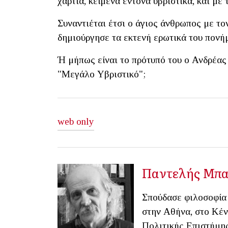
χαρτιά, κείμενα έντονα υβριστικά, και με 
Συναντιέται έτσι ο άγιος άνθρωπος με τ
δημιούργησε τα εκτενή ερωτικά του πονή
Ή μήπως είναι το πρότυπό του ο Ανδρέας
"Μεγάλο Υβριστικό";
web only
Παντελής Μπ
Σπούδασε φιλοσοφία 
στην Αθήνα, στο Κέν
Πολιτικής Επιστήμης