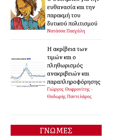
ευθανασία και την
παρακμή του
δυτικού πολιτισμού
Νατάσσα Πασχάλη
Η ακρίβεια των
τιμών και ο
πληθωρισμός
ανακριβειών και
παραπληροφόρησης
Γιώργος Θυφρονίτης -
Θοδωρής Παντελάρος
ΓΝΩΜΕΣ