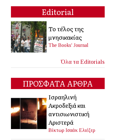
Editorial
Το τέλος της
μνησικακίας
The Books' Journal
Όλα τα Editorials
ΠΡΟΣΦΑΤΑ ΑΡΘΡΑ
Ισραηλινή
Ακροδεξιά και
αντισιωνιστική
Αριστερά
Βίκτωρ Ισαάκ Ελιέζερ