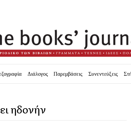
εζογραφία
Διάλογος
Παρεμβάσεις
Συνεντεύξεις
Στ
σει ηδονήν