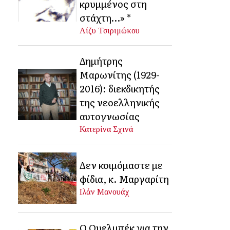
κρυμμένος στη
στάχτη…» *
Λίζυ Τσιριμώκου
Δημήτρης
Μαρωνίτης (1929-
2016): διεκδικητής
της νεοελληνικής
αυτογνωσίας
Κατερίνα Σχινά
Δεν κοιμόμαστε με
φίδια, κ. Μαργαρίτη
Ιλάν Μανουάχ
Ο Ουελμπέκ για την