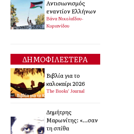
Αντισιωνισμός
εναντίον Ελλήνων
Βάνα Νικολαΐδου-
Κυριανίδου
ΔΗΜΟΦΙΛΕΣΤΕΡΑ
Βιβλία για το
καλοκαίρι 2026
The Books' Journal
Δημήτρης
Μαρωνίτης: «…σαν
τη σπίθα