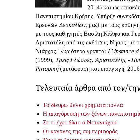
2014) και ως επισκέ
Πανεπιστημίου Κρήτης. Υπήρξε συνεκδότ
Ερευνών
Δευκαλίων
, μαζί με τους καθηγ
με τους καθηγητές Βασίλη Κάλφα και Γε
Αριστοτέλη από τις εκδόσεις Νήσος, με τ
Νιάρχος. Κυριότερα γραπτά:
L’ instance d
(1999),
Τρεις Γλώσσες, Αριστοτέλης - Huss
Ρητορική
(μετάφραση και εισαγωγή, 2016
Τελευταία άρθρα από τον/τ
Το δίευρω θέλει χρήματα πολλά
Η απαγόρευση των ξένων πανεπιστημί
Σε τι έχει δίκιο ο Νετανιάχου
Οι κανόνες της συμπεριφοράς
Ένας άνθρωπος εμπιστοσύνης