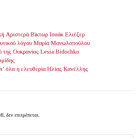
κή Αριστερά
Βίκτωρ Ισαάκ Ελιέζερ
υτικού λόγου
Μαρία Μανωλοπούλου
ύ της Ουκρανίας
Lesia Bidochko
ομίδης
’ όλα η ελευθερία
Ηλίας Κανέλλης
L δεν επιτρέπεται.