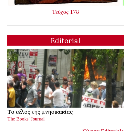
Τεύχος 178
Editorial
Το τέλος της μνησικακίας
The Books' Journal