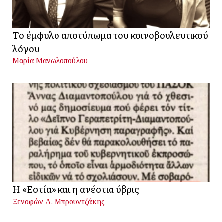
Το έμφυλο αποτύπωμα του κοινοβουλευτικού
λόγου
Μαρία Μανωλοπούλου
Η «Εστία» και η ανέστια ύβρις
Ξενοφών Α. Μπρουντζάκης