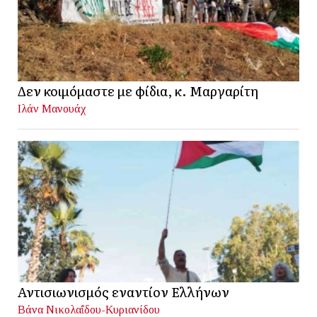
Δεν κοιμόμαστε με φίδια, κ. Μαργαρίτη
Ιλάν Μανουάχ
Αντισιωνισμός εναντίον Ελλήνων
Βάνα Νικολαΐδου-Κυριανίδου