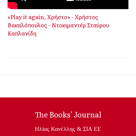
«Play it again, Χρήστο» - Χρήστος
Βακαλόπουλος - Ντοκιμαντέρ Σταύρου
Καπλανίδη
The Books' Journal
Ηλίας Κανέλλης & ΣΙΑ ΕΕ