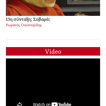
13η σύνταξη; Σοβαρά;
Ρωμανός Οικονομίδης
Video