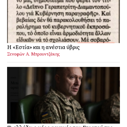
Η «Εστία» και η ανέστια ύβρις
Ξενοφών Α. Μπρουντζάκης