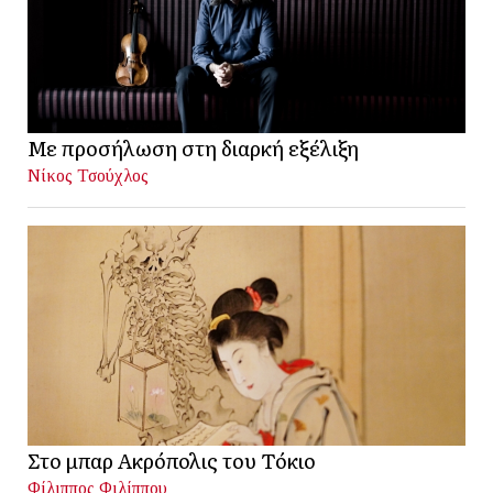
Με προσήλωση στη διαρκή εξέλιξη
Νίκος Τσούχλος
Στο μπαρ Ακρόπολις του Τόκιο
Φίλιππος Φιλίππου