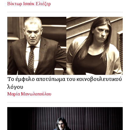
Βίκτωρ Ισαάκ Ελιέζερ
Το έμφυλο αποτύπωμα του κοινοβουλευτικού
λόγου
Μαρία Μανωλοπούλου