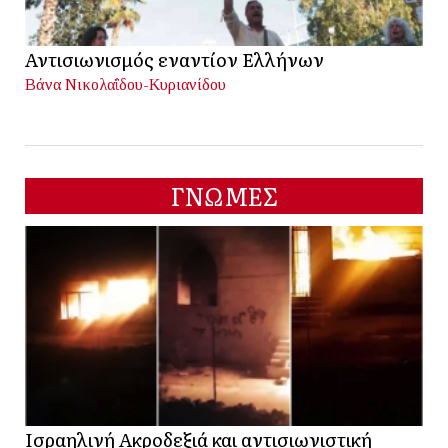
Αντισιωνισμός εναντίον Ελλήνων
Βάνα Νικολαΐδου-Κυριανίδου
ΓΝΩΜΕΣ
Ισραηλινή Ακροδεξιά και αντισιωνιστική