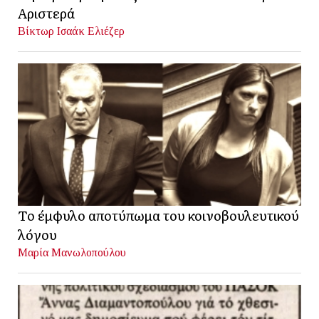
Αριστερά
Βίκτωρ Ισαάκ Ελιέζερ
Το έμφυλο αποτύπωμα του κοινοβουλευτικού
λόγου
Μαρία Μανωλοπούλου