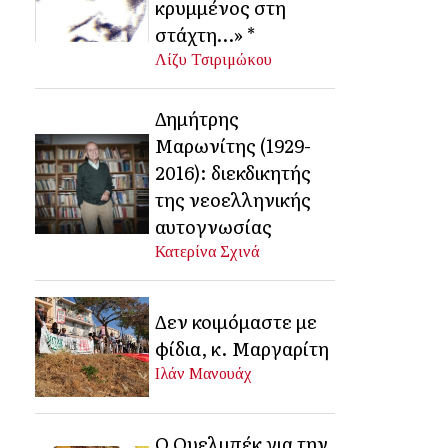
κρυμμένος στη
στάχτη…» *
Λίζυ Τσιριμώκου
Δημήτρης
Μαρωνίτης (1929-
2016): διεκδικητής
της νεοελληνικής
αυτογνωσίας
Κατερίνα Σχινά
Δεν κοιμόμαστε με
φίδια, κ. Μαργαρίτη
Ιλάν Μανουάχ
Ο Ουελμπέκ για την