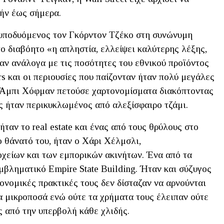
τήν έως σήμερα.
 υποδυόμενος τον Γκόρντον Τζέκο στη συνώνυμη
 το διαβόητο «η απληστία, ελλείψει καλύτερης λέξης,
ταν ανάλογα με τις ποσότητες του εθνικού προϊόντος
s και οι περιουσίες που παίζονταν ήταν πολύ μεγάλες
ο Άμπι Χόφμαν πετούσε χαρτονομίσματα διακόπτοντας
ς ήταν περικυκλωμένος από αλεξίσφαιρο τζάμι.
αν το real estate και ένας από τους θρύλους στο
ο θάνατό του, ήταν ο Χάρι Χέλμσλι,
χείων και των εμπορικών ακινήτων. Ένα από τα
εμβληματικό Empire State Building. Ήταν και σύζυγος
κονομικές πρακτικές τους δεν δίσταζαν να αρνούνται
 μικροποσά ενώ ούτε τα χρήματα τους έλειπαν ούτε
ς από την υπερβολή κάθε χλιδής.