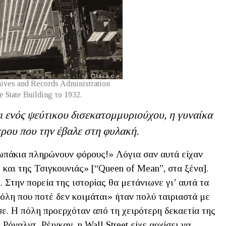
hives and Records Administration
 State Building το 1932.
ι ενός ψεύτικου δισεκατομμυριούχου, η γυναίκα
ερου που την έβαλε στη φυλακή.
ωπάκια πληρώνουν φόρους!» Λόγια σαν αυτά είχαν
 και της Τσιγκουνιάς» [“Queen of Mean”, στα ξένα].
Στην πορεία της ιστορίας θα μετάνιωνε γι’ αυτά τα
πόλη που ποτέ δεν κοιμάται» ήταν πολύ ταιριαστά με
ε. Η πόλη προερχόταν από τη χειρότερη δεκαετία της
 Ρόναλντ Ρέιγκαν, η Wall Street είχε αρχίσει να