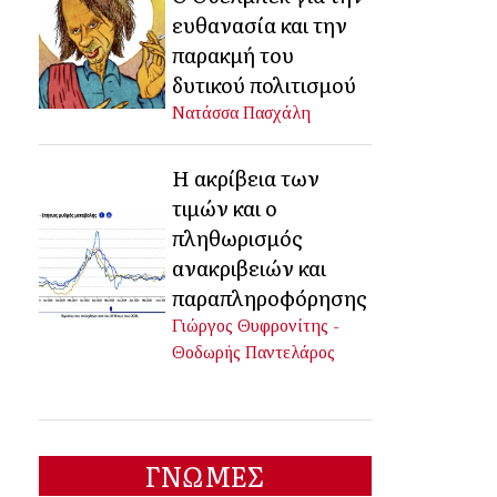
ευθανασία και την
παρακμή του
δυτικού πολιτισμού
Νατάσσα Πασχάλη
Η ακρίβεια των
τιμών και ο
πληθωρισμός
ανακριβειών και
παραπληροφόρησης
Γιώργος Θυφρονίτης -
Θοδωρής Παντελάρος
ΓΝΩΜΕΣ