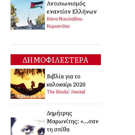
Αντισιωνισμός
εναντίον Ελλήνων
Βάνα Νικολαΐδου-
Κυριανίδου
ΔΗΜΟΦΙΛΕΣΤΕΡΑ
Βιβλία για το
καλοκαίρι 2026
The Books' Journal
Δημήτρης
Μαρωνίτης: «…σαν
τη σπίθα