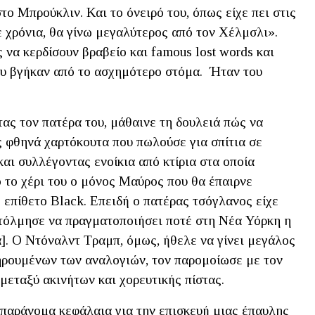
το Μπρούκλιν. Και το όνειρό του, όπως είχε πει στις
τε χρόνια, θα γίνω μεγαλύτερος από τον Χέλμσλι».
 να κερδίσουν βραβείο και famous lost words και
ου βγήκαν από το ασχημότερο στόμα. Ήταν του
ας τον πατέρα του, μάθαινε τη δουλειά πώς να
ς φθηνά χαρτόκουτα που πωλούσε για σπίτια σε
αι συλλέγοντας ενοίκια από κτίρια στα οποία
 το χέρι του ο μόνος Μαύρος που θα έπαιρνε
 επίθετο Black. Επειδή ο πατέρας τσόγλανος είχε
τόλμησε να πραγματοποιήσει ποτέ στη Νέα Υόρκη η
]. Ο Ντόναλντ Τραμπ, όμως, ήθελε να γίνει μεγάλος
ηρουμένων των αναλογιών, τον παρομοίωσε με τον
μεταξύ ακινήτων και χορευτικής πίστας.
 παράνομα κεφάλαια για την επισκευή μιας έπαυλης