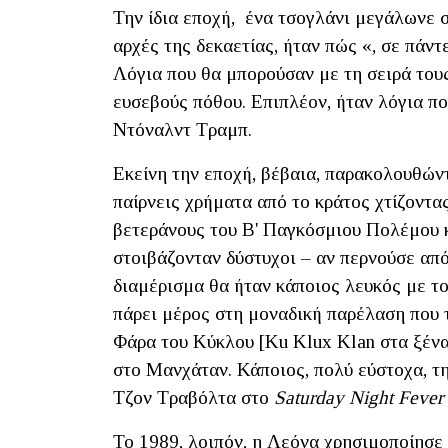
Την ίδια εποχή, ένα τσογλάνι μεγάλωνε σ
αρχές της δεκαετίας, ήταν πώς «, σε πάν
Λόγια που θα μπορούσαν με τη σειρά τους
ευσεβούς πόθου. Επιπλέον, ήταν λόγια π
Ντόναλντ Τραμπ.
Εκείνη την εποχή, βέβαια, παρακολουθώντ
παίρνεις χρήματα από το κράτος χτίζοντα
βετεράνους του Β' Παγκόσμιου Πολέμου κ
στοιβάζονταν δύστυχοι – αν περνούσε από
διαμέρισμα θα ήταν κάποιος λευκός με το
πάρει μέρος στη μοναδική παρέλαση που 
Φάρα του Κύκλου [Ku Klux Klan στα ξένα
στο Mανχάταν. Κάποιος, πολύ εύστοχα, τ
Τζον Τραβόλτα στο
Saturday Night Fever
Το 1989, λοιπόν, η Λεόνα χρησιμοποίησε