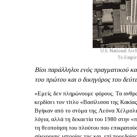
U.S. National Arc
Το Empire
Βίοι παράλληλοι ενός πραγματικού κα
του πρώτου και ο δικηγόρος του δεύτ
«Εμείς δεν πληρώνουμε φόρους. Τα ανθρ
κερδίσει τον τίτλo «Βασίλισσα της Κακίας
Βγήκαν από το στόμα της Λεόνα Χέλμσλι. 
λόγια, αλλά τη δεκαετία του 1980 στην «
τη θεοποίηση του πλούτου που επικρατούσ
σύγχρονης ιστορίας της και, επί προεδρίας