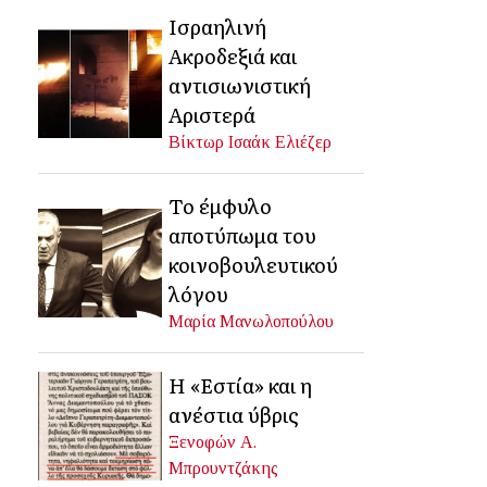
Ισραηλινή
Ακροδεξιά και
αντισιωνιστική
Αριστερά
Βίκτωρ Ισαάκ Ελιέζερ
Το έμφυλο
αποτύπωμα του
κοινοβουλευτικού
λόγου
Μαρία Μανωλοπούλου
Η «Εστία» και η
ανέστια ύβρις
Ξενοφών Α.
Μπρουντζάκης