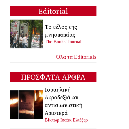
Editorial
Το τέλος της
μνησικακίας
The Books' Journal
Όλα τα Editorials
ΠΡΟΣΦΑΤΑ ΑΡΘΡΑ
Ισραηλινή
Ακροδεξιά και
αντισιωνιστική
Αριστερά
Βίκτωρ Ισαάκ Ελιέζερ