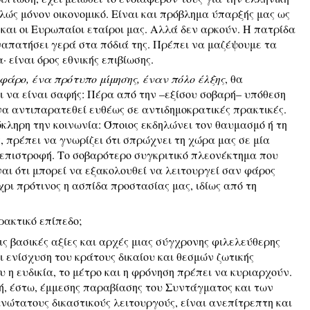
λώς μόνον οικονομικό. Είναι και πρόβλημα ύπαρξής μας ως
και οι Ευρωπαίοι εταίροι μας. Αλλά δεν αρκούν. Η πατρίδα
αναπατήσει γερά στα πόδιά της. Πρέπει να μαζέψουμε τα
 είναι όρος εθνικής επιβίωσης.
-φάρο, ένα πρότυπο μίμησης, έναν πόλο έλξης
, θα
ει να είναι σαφής: Πέρα από την –εξίσου σοβαρή– υπόθεση
να αντιπαρατεθεί ευθέως σε αντιδημοκρατικές πρακτικές.
όκληρη την κοινωνία: Όποιος εκδηλώνει τον θαυμασμό ή τη
 πρέπει να γνωρίζει ότι σπρώχνει τη χώρα μας σε μία
επιστροφή. Το σοβαρότερο συγκριτικό πλεονέκτημα που
ίναι ότι μπορεί να εξακολουθεί να λειτουργεί σαν φάρος
χρι πρότινος η ασπίδα προστασίας μας, ιδίως από τη
ρακτικό επίπεδο;
 βασικές αξίες και αρχές μιας σύγχρονης φιλελεύθερης
ι ενίσχυση του κράτους δικαίου και θεσμών ζωτικής
υ η ευδικία, το μέτρο και η φρόνηση πρέπει να κυριαρχούν.
 ή, έστω, έμμεσης παραβίασης του Συντάγματος και των
νώτατους δικαστικούς λειτουργούς, είναι ανεπίτρεπτη και