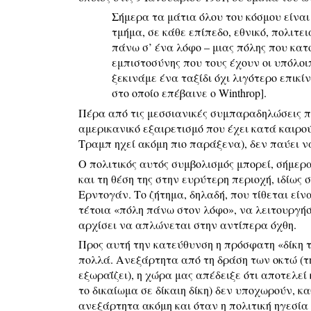
Σήμερα τα μάτια όλου του κόσμου είναι 
τμήμα, σε κάθε επίπεδο, εθνικό, πολιτε
πάνω σ’ ένα λόφο – μιας πόλης που κατ
εμπιστοσύνης που τους έχουν οι υπόλοι
ξεκινάμε ένα ταξίδι όχι λιγότερο επικίν
στο οποίο επέβαινε ο Winthrop]
.
Πέρα από τις μεσσιανικές συμπαραδηλώσεις πο
αμερικανικό εξαιρετισμό που έχει κατά καιρού
Τραμπ ηχεί ακόμη πιο παράξενα), δεν παύει να
Ο πολιτικός αυτός συμβολισμός μπορεί, σήμερα
και τη θέση της στην ευρύτερη περιοχή, ιδίως 
Ερντογάν. Το ζήτημα, δηλαδή, που τίθεται είν
τέτοια «πόλη πάνω στον λόφο», να λειτουργήσ
αρχίσει να απλώνεται στην αντίπερα όχθη.
Προς αυτή την κατεύθυνση η πρόσφατη «δίκη 
πολλά. Ανεξάρτητα από τη δράση των οκτώ (τη
εξωραΐζει), η χώρα μας απέδειξε ότι αποτελεί
το δικαίωμα σε δίκαιη δίκη) δεν υποχωρούν, κ
ανεξάρτητα ακόμη και όταν η πολιτική ηγεσία 