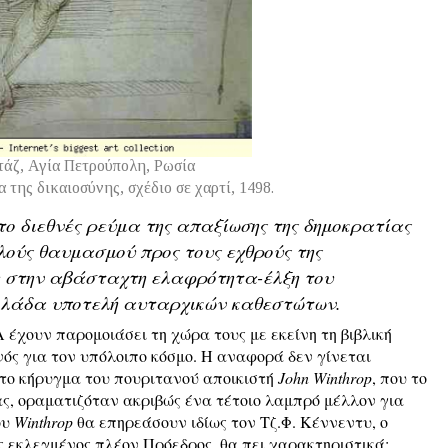
τάζ, Αγία Πετρούπολη, Ρωσία
 της δικαιοσύνης, σχέδιο σε χαρτί, 1498.
ο διεθνές ρεύμα της απαξίωσης της δημοκρατίας
λούς θαυμασμού προς τους εχθρούς της
ε στην αβάσταχτη ελαφρότητα-έλξη του
Ελλάδα υποτελή αυταρχικών καθεστώτων.
έχουν παρομοιάσει τη χώρα τους με εκείνη τη βιβλική
νός για τον υπόλοιπο κόσμο. Η αναφορά δεν γίνεται
στο κήρυγμα του πουριτανού αποικιστή
John Winthrop
, που το
ίας, οραματιζόταν ακριβώς ένα τέτοιο λαμπρό μέλλον για
ου
Winthrop
θα επηρεάσουν ιδίως τον Τζ.Φ. Κέννεντυ, ο
 ως εκλεγμένος πλέον Πρόεδρος, θα πει χαρακτηριστικά: