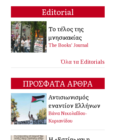
Editorial
Το τέλος της
μνησικακίας
The Books' Journal
Όλα τα Editorials
ΠΡΟΣΦΑΤΑ ΑΡΘΡΑ
Αντισιωνισμός
εναντίον Ελλήνων
Βάνα Νικολαΐδου-
Κυριανίδου
Η «Εστία» και η