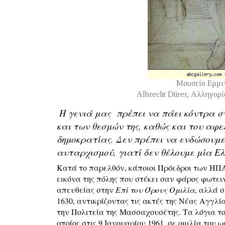
Μουσείο Ερμι
Albrecht Dürer, Αλληγορία
Η γενιά μας πρέπει να πάει κόντρα στ
και των θεσμών της, καθώς και του αφε
δημοκρατίας. Δεν πρέπει να ενδώσουμ
αυταρχισμού, γιατί δεν θέλουμε μία 
Κατά το παρελθόν, κάποιοι Πρόεδροι των ΗΠΑ 
εικόνα της πόλης που στέκει σαν φάρος φωτει
απευθείας στην
Επί του Όρους Ομιλία
, αλλά 
1630, αντικρίζοντας τις ακτές της Νέας Αγγλ
την Πολιτεία της Μασσαχουσέτης. Τα λόγια τ
οποίος στις 9 Ιανουαρίου 1961, σε ομιλία του