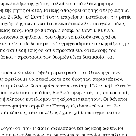
νομικό κόσμο της χώρας» αλλά και από ολόκληρη την
ση της ρητής συνταγματικής απαγόρευσης της απεργίας των
ρ. 2 εδάφ. α’ Συντ.) ή στην επιχείρηση κατάλυσης της ρητής
αποχώρησης των ανωτάτων δικαστικών λειτουργών «μόλις
ίας τους» (άρθρο 88 παρ. 5 εδάφ. α’ Συντ.). Κι είναι
κοινωνία οι φύλακες του νόμου να καλούν ανοιχτά σε
ι να είναι σε δημοκρατική εγρήγορση και να εκφράζουν, με
 την αντίθεσή τους σε κάθε προσπάθεια κατάλυσης του
ία και η προστασία των θεσμών είναι δοκιμασία, και
ρέπει να είναι ύψιστη προτεραιότητα. Όταν η γείτων
είς οφείλουμε να στεκόμαστε στο ύψος των περιστάσεων.
ία θεμελιωδών δικαιωμάτων τους από την Ελληνική Πολιτεία
ίου, αλλά και για όσους διαβιούν ήδη εντός της επικράτειάς
ς ή πλήρους ευτελισμού της αξιοπρέπειάς τους. Οι θάνατοι
 αποπομπή του αρμόδιου Υπουργού, άνευ ετέρου· αν δεν
ς συνέπειες, τότε οι λέξεις έχουν χάσει πραγματικά το
 λόγου και του Τύπου διαφυλάσσονται ως κόρη οφθαλμού,
 τις ημέρες δημοσίων αξιωματούχων, οι οποίοι, στο πλαίσιο