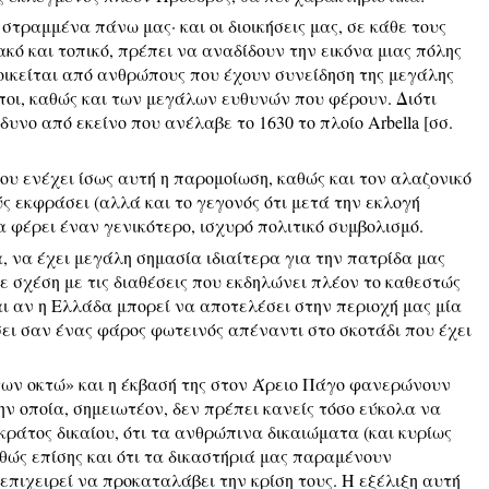
στραμμένα πάνω μας· και οι διοικήσεις μας, σε κάθε τους
ιακό και τοπικό, πρέπει να αναδίδουν την εικόνα μιας πόλης
οικείται από ανθρώπους που έχουν συνείδηση της μεγάλης
ποι, καθώς και των μεγάλων ευθυνών που φέρουν. Διότι
δυνο από εκείνο που ανέλαβε το 1630 το πλοίο Arbella [σσ.
υ ενέχει ίσως αυτή η παρομοίωση, καθώς και τον αλαζονικό
ς εκφράσει (αλλά και το γεγονός ότι μετά την εκλογή
 φέρει έναν γενικότερο, ισχυρό πολιτικό συμβολισμό.
, να έχει μεγάλη σημασία ιδιαίτερα για την πατρίδα μας
σε σχέση με τις διαθέσεις που εκδηλώνει πλέον το καθεστώς
αι αν η Ελλάδα μπορεί να αποτελέσει στην περιοχή μας μία
ει σαν ένας φάρος φωτεινός απέναντι στο σκοτάδι που έχει
των οκτώ» και η έκβασή της στον Άρειο Πάγο φανερώνουν
ν οποία, σημειωτέον, δεν πρέπει κανείς τόσο εύκολα να
 κράτος δικαίου, ότι τα ανθρώπινα δικαιώματα (και κυρίως
αθώς επίσης και ότι τα δικαστήριά μας παραμένουν
επιχειρεί να προκαταλάβει την κρίση τους. Η εξέλιξη αυτή