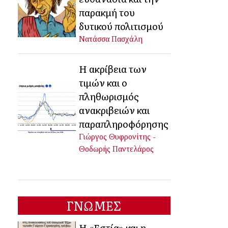
παρακμή του
δυτικού πολιτισμού
Νατάσσα Πασχάλη
Η ακρίβεια των
τιμών και ο
πληθωρισμός
ανακριβειών και
παραπληροφόρησης
Γιώργος Θυφρονίτης -
Θοδωρής Παντελάρος
ΓΝΩΜΕΣ
Η «Εστία» και η