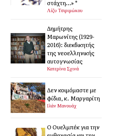
στάχτη…» *
Λίζυ Τσιριμώκου
Δημήτρης
Μαρωνίτης (1929-
2016): διεκδικητής
της νεοελληνικής
αυτογνωσίας
Κατερίνα Σχινά
Δεν κοιμόμαστε με
φίδια, κ. Μαργαρίτη
Ιλάν Μανουάχ
Ο Ουελμπέκ για την
ευθανασία και την