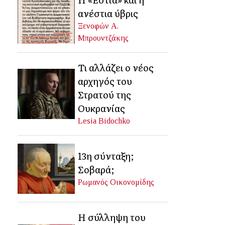
ανέστια ύβρις
Ξενοφών Α.
Μπρουντζάκης
Τι αλλάζει ο νέος
αρχηγός του
Στρατού της
Ουκρανίας
Lesia Bidochko
13η σύνταξη;
Σοβαρά;
Ρωμανός Οικονομίδης
Η σύλληψη του