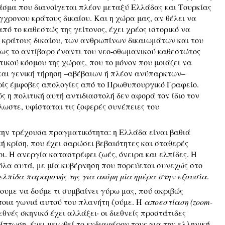
άσμα που διανοίγεται πλέον μεταξύ Ελλάδας και Τουρκίας
γχρονου κράτους δικαίου. Και η χώρα μας, αν θέλει να
πό το καθεστώς της γείτονος, έχει χρέος ιστορικό να
υ κράτους δικαίου, των ανθρωπίνων δικαιωμάτων και του
θέως το αντίβαρο έναντι του νεο-οθωμανικού καθεστώτος
τικού κόσμου της χώρας, που το μόνον που μοιάζει να
 και γενική τήρηση –αβέβαιων ή πλέον ανύπαρκτων–
ωρίς έμφοβες απολογίες από το Πρωθυπουργικό Γραφείο.
ς η πολιτική αυτή αντιδιαστολή δεν αφορά τον ίδιο τον
λωστε, υφίσταται τις ζοφερές συνέπειες του
την τρέχουσα πραγματικότητα: η Ελλάδα είναι βαθιά
ή κρίση, που έχει σαρώσει βεβαιότητες και σταθερές
οι. Η ανεργία καταστρέφει ζωές, όνειρα και ελπίδες. Η
 όλα αυτά, με μία κυβέρνηση που πορεύεται συνεχώς στο
 ελπίδα παραμονής της για ακόμη μία ημέρα στην εξουσία
.
υμε να δούμε τι συμβαίνει γύρω μας, πού ακριβώς
 ποια γωνιά αυτού του πλανήτη ζούμε. Η
αποεστίαση (zoom-
εθνές σκηνικό έχει αλλάξει· οι διεθνείς προστάτιδες
ρίπτωση, έχει μειωθεί το ενδιαφέρον τους για την ελληνική