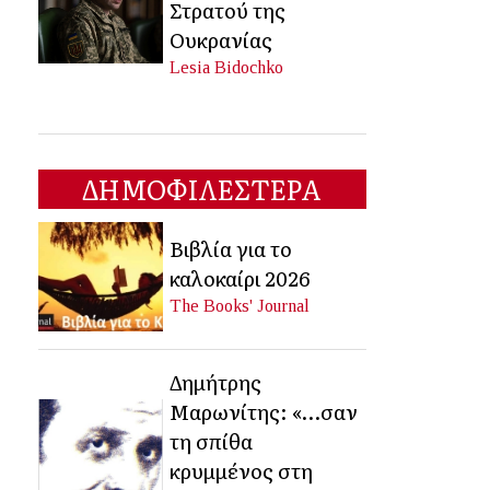
Στρατού της
Ουκρανίας
Lesia Bidochko
ΔΗΜΟΦΙΛΕΣΤΕΡΑ
Βιβλία για το
καλοκαίρι 2026
The Books' Journal
Δημήτρης
Μαρωνίτης: «…σαν
τη σπίθα
κρυμμένος στη