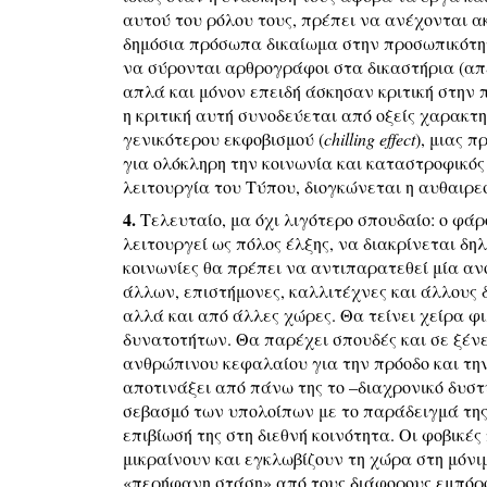
αυτού του ρόλου τους, πρέπει να ανέχονται ακ
δημόσια πρόσωπα δικαίωμα στην προσωπικότητα
να σύρονται αρθρογράφοι στα δικαστήρια (απ
απλά και μόνον επειδή άσκησαν κριτική στην 
η κριτική αυτή συνοδεύεται από οξείς χαρακτη
γενικότερου εκφοβισμού (
chilling effect
), μιας 
για ολόκληρη την κοινωνία και καταστροφικός
λειτουργία του Τύπου, διογκώνεται η αυθαιρε
4.
Τελευταίο, μα όχι λιγότερο σπουδαίο: ο φάρ
λειτουργεί ως πόλος έλξης, να διακρίνεται δη
κοινωνίες θα πρέπει να αντιπαρατεθεί μία αν
άλλων, επιστήμονες, καλλιτέχνες και άλλους 
αλλά και από άλλες χώρες. Θα τείνει χείρα φι
δυνατοτήτων. Θα παρέχει σπουδές και σε ξένε
ανθρώπινου κεφαλαίου για την πρόοδο και την
αποτινάξει από πάνω της το –διαχρονικό δυσ
σεβασμό των υπολοίπων με το παράδειγμά της κ
επιβίωσή της στη διεθνή κοινότητα. Οι φοβικές
μικραίνουν και εγκλωβίζουν τη χώρα στη μόνι
«περήφανη στάση» από τους διάφορους εμπόρο