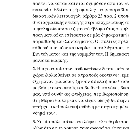
πρέπει να καταδικάζεται όχι μόνον από τον «
κοινωνία. Εδώ αναφέρομαι λ.χ. στην παραβία
δικαστικών λειτουργών (άρθρο 23 παρ. 2 υποπα
συνταγματικής επιταγής περί υποχρεωτικής 
συμπληρώσουν το εξηκοστό έβδομο έτος της ηλικ
πραγματικά ανεπίτρεπτο σε μία δημοκρατική 
παραβίαση του Συντάγματος. Οι πολίτες πρέπε
κάθε νόμιμο μέσο και κυρίως με το λόγο τους,
Συντάγματος και της νομιμότητας. Η δημοκρατ
μάλιστα διαρκής.
2.
Η προστασία των ανθρωπίνων δικαιωμάτων π
χώρα διολισθαίνει σε ατραπούς σκοτεινές, εμ
Όχι μόνον για όσους ζητούν άσυλο ή προστασ
με βάση εσωτερικούς και διεθνείς κανόνες δικα
μας, υπό συνθήκες φτώχειας, περιθωριοποίηση
στη Μόρια θα έπρεπε να είχαν οδηγήσει στην
υπάρχει εκεί πολιτική ευθύνη με συγκεκριμένε
νόημά τους.
3.
Σε μία πόλη πάνω στο λόφο η ελευθερία του
ιδίως όταν η ενάσκησή τους αφορά τα έργα και