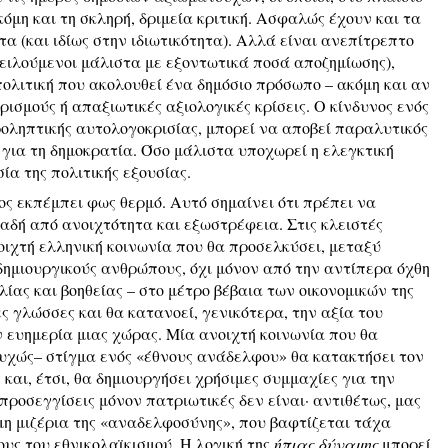
όμη και τη σκληρή, δριμεία κριτική. Ασφαλώς έχουν και τα
 (και ιδίως στην ιδιωτικότητα). Αλλά είναι ανεπίτρεπτο
ειλούμενοι μάλιστα με εξοντωτικά ποσά αποζημίωσης),
πολιτική που ακολουθεί ένα δημόσιο πρόσωπο – ακόμη και αν
ρισμούς ή απαξιωτικές αξιολογικές κρίσεις. Ο κίνδυνος ενός
προληπτικής αυτολογοκρισίας, μπορεί να αποβεί παραλυτικός
 για τη δημοκρατία. Όσο μάλιστα υποχωρεί η ελεγκτική
σία της πολιτικής εξουσίας.
ος εκπέμπει φως θερμό. Αυτό σημαίνει ότι πρέπει να
λαδή από ανοιχτότητα και εξωστρέφεια. Στις κλειστές
οιχτή ελληνική κοινωνία που θα προσελκύσει, μεταξύ
δημιουργικούς ανθρώπους, όχι μόνον από την αντίπερα όχθη
λίας και βοηθείας – στο μέτρο βέβαια των οικονομικών της
ς γλώσσες και θα κατανοεί, γενικότερα, την αξία του
 ευημερία μιας χώρας. Μία ανοιχτή κοινωνία που θα
τυχώς– στίγμα ενός «έθνους ανάδελφου» θα κατακτήσει τον
αι, έτσι, θα δημιουργήσει χρήσιμες συμμαχίες για την
 προσεγγίσεις μόνον πατριωτικές δεν είναι· αντιθέτως, μας
μη μιζέρια της «αναδελφοσύνης», που βαφτίζεται τάχα
υς του εθνικολαϊκισμού. Η λογική της
ήπιας δύναμης
μπορεί