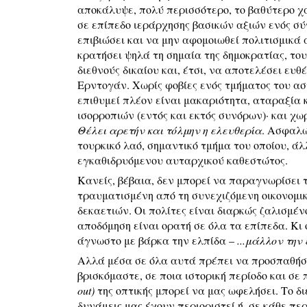
αποκάλυψε, πολύ περισσότερο, το βαθύτερο χ
σε επίπεδο ιεράρχησης βασικών αξιών ενός σύ
επιβιώσει και να μην αφομοιωθεί πολιτισμικά α
κρατήσει ψηλά τη σημαία της δημοκρατίας, το
διεθνούς δικαίου και, έτσι, να αποτελέσει ευ
Ερντογάν. Χωρίς φοβίες ενός τμήματος του ασ
επιθυμεί πλέον είναι μακαριότητα, αταραξία
ισορροπιών (εντός και εκτός συνόρων)· και χ
Θέλει αρετήν και τόλμην η ελευθερία
. Ασφαλώ
τουρκικό λαό, σημαντικό τμήμα του οποίου, άλ
εγκαθιδρυόμενου αυταρχικού καθεστώτος.
Κανείς, βέβαια, δεν μπορεί να παραγνωρίσει 
τραυματισμένη από τη συνεχιζόμενη οικονομικ
δεκαετιών. Οι πολίτες είναι διαρκώς ζαλισμέν
αποδόμηση είναι ορατή σε όλα τα επίπεδα. Κι
άγνωστο με βάρκα την ελπίδα –
...μάλλον την
Αλλά μέσα σε όλα αυτά πρέπει να προσπαθήσο
βρισκόμαστε, σε ποια ιστορική περίοδο και σε
out)
της οπτικής μπορεί να μας ωφελήσει. Το δι
δυνάμεις μας έχουν περιοριστεί ή, σε κάθε πε