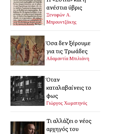
ανέστια ύβρις
Ξενοφών Α.
Μπρουντζάκης
Όσα δεν ξέρουμε
για τις Τρωάδες
Αδαμαντία Μπιλιάνη
Όταν
καταλαβαίνεις το
φως
Γιώργος Χωματηνός
Τι αλλάζει ο νέος
αρχηγός του