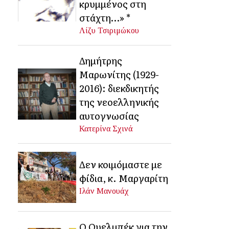
κρυμμένος στη
στάχτη…» *
Λίζυ Τσιριμώκου
Δημήτρης
Μαρωνίτης (1929-
2016): διεκδικητής
της νεοελληνικής
αυτογνωσίας
Κατερίνα Σχινά
Δεν κοιμόμαστε με
φίδια, κ. Μαργαρίτη
Ιλάν Μανουάχ
Ο Ουελμπέκ για την