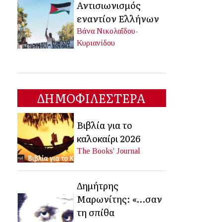
Αντισιωνισμός
εναντίον Ελλήνων
Βάνα Νικολαΐδου-
Κυριανίδου
ΔΗΜΟΦΙΛΕΣΤΕΡΑ
Βιβλία για το
καλοκαίρι 2026
The Books' Journal
Δημήτρης
Μαρωνίτης: «…σαν
τη σπίθα