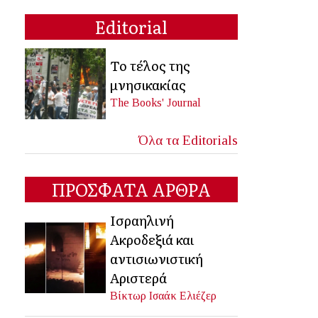
Editorial
Το τέλος της
μνησικακίας
The Books' Journal
Όλα τα Editorials
ΠΡΟΣΦΑΤΑ ΑΡΘΡΑ
Ισραηλινή
Ακροδεξιά και
αντισιωνιστική
Αριστερά
Βίκτωρ Ισαάκ Ελιέζερ