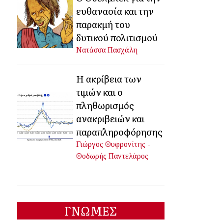
ευθανασία και την
παρακμή του
δυτικού πολιτισμού
Νατάσσα Πασχάλη
Η ακρίβεια των
τιμών και ο
πληθωρισμός
ανακριβειών και
παραπληροφόρησης
Γιώργος Θυφρονίτης -
Θοδωρής Παντελάρος
ΓΝΩΜΕΣ