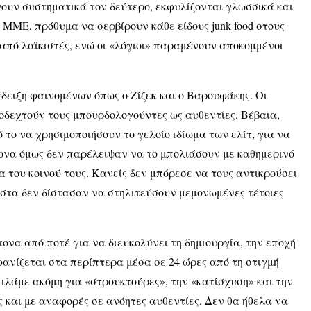
γουν συστηματικά τον δεύτερο, εκφυλίζονται γλωσσικά και
 ΜΜΕ, πρόθυμα να σερβίρουν κάθε είδους junk food στους
από λαϊκιστές, ενώ οι «λόγιοι» παραμένουν αποκομμένοι
άδειξη φαινομένων όπως ο Ζίζεκ και ο Βαρουφάκης. Οι
οδεχτούν τους μπουρδολογούντες ως αυθεντίες. Βέβαια,
ό το να χρησιμοποιήσουν το γελοίο ιδίωμα των ελίτ, για να
ρονα όμως δεν παρέλειψαν να το μπολιάσουν με καθημερινό
 του κοινού τους. Κανείς δεν μπόρεσε να τους αντικρούσει
λιστα δεν δίστασαν να στηλιτεύσουν μεμονωμένες τέτοιες
ονα από ποτέ για να διευκολύνει τη δημιουργία, την εποχή
μφανίζεται στα περίπτερα μέσα σε 24 ώρες από τη στιγμή
μιλάμε ακόμη για «στρουκτούρες», την «κατίσχυση» και την
 και με αναφορές σε ανόητες αυθεντίες. Δεν θα ήθελα να