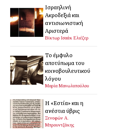
Ισραηλινή
Ακροδεξιά και
αντισιωνιστική
Αριστερά
Βίκτωρ Ισαάκ Ελιέζερ
Το έμφυλο
αποτύπωμα του
κοινοβουλευτικού
λόγου
Μαρία Μανωλοπούλου
Η «Εστία» και η
ανέστια ύβρις
Ξενοφών Α.
Μπρουντζάκης