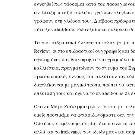
εννοηθεί πως τάσσομαι κατά του προσεγμένου
αντίστιξη μεταξύ πολλών εγχώριων «λογίων»
γράφουν στη γλώσσα τους. Διάβασα πρόσφατα
πότε ξαναδιάβασα τόσο εξαίρετα ελληνικά σε 
Τα πιο επιδραστικά έντυπα του πλανήτη (ας πο
Review), οι πιο επιδραστικοί συγγραφείς και δ
αγαπημένος σας διανοητής) είναι γραμμένα σ
καλλιέπεια, πραγματώνουν το πνεύμα του Ευρ
πρωτοποριακές έννοιες που αλλάζουν τον κόσμ
διαπλέκονται με μαγικό τρόπο, πρέπει να κατ
επέκτασή τους και όχι να το αναδείξουμε σε έ
Όταν ο Μάρκ Ζούκερμπεργκ ντύνεται με μπλού
εμείς προτιμάμε να φτιασιδωνόμαστε σαν την
Όσο όμως επιμένουμε σε μία τέτοια ανόητη τε
αλλά και το irrelevance των ιδεών μας - και α