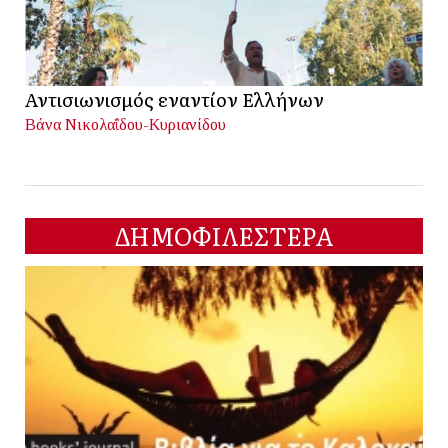
Αντισιωνισμός εναντίον Ελλήνων
Βάνα Νικολαΐδου-Κυριανίδου
ΔΗΜΟΦΙΛΕΣΤΕΡΑ