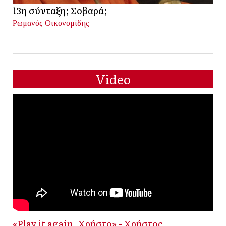
13η σύνταξη; Σοβαρά;
Ρωμανός Οικονομίδης
Video
«Play it again, Χρήστο» - Χρήστος