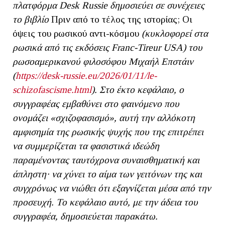
πλατφόρμα Desk Russie δημοσιεύει σε συνέχειες
το βιβλίο
Πριν από το τέλος της ιστορίας; Οι
όψεις του ρωσικού αντι-κόσμου
(κυκλοφορεί στα
ρωσικά από τις εκδόσεις Franc-Tireur USA)
του
ρωσοαμερικανού φιλοσόφου Μιχαήλ Επστάιν
(
https://desk-russie.eu/2026/01/11/le-
schizofascisme.html
). Στο έκτο κεφάλαιο, ο
συγγραφέας εμβαθύνει στο φαινόμενο που
ονομάζει «σχιζοφασισμό», αυτή την αλλόκοτη
αμφισημία της ρωσικής ψυχής που της επιτρέπει
να συμμερίζεται τα φασιστικά ιδεώδη
παραμένοντας ταυτόχρονα συναισθηματική και
άπληστη· να χύνει το αίμα των γειτόνων της και
συγχρόνως να νιώθει ότι εξαγνίζεται μέσα από την
προσευχή. Το κεφάλαιο αυτό, με την άδεια του
συγγραφέα, δημοσιεύεται παρακάτω.