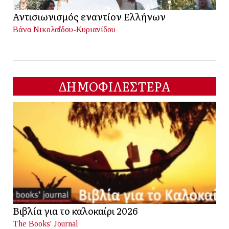
Αντισιωνισμός εναντίον Ελλήνων
Βάνα Νικολαΐδου-Κυριανίδου
ΔΗΜΟΦΙΛΕΣΤΕΡΑ
Βιβλία για το καλοκαίρι 2026
The Books' Journal