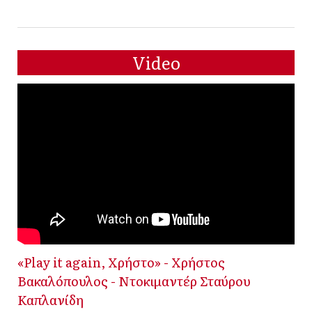
Video
«Play it again, Χρήστο» - Χρήστος
Βακαλόπουλος - Ντοκιμαντέρ Σταύρου
Καπλανίδη