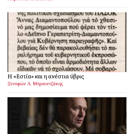
Η «Εστία» και η ανέστια ύβρις
Ξενοφών Α. Μπρουντζάκης