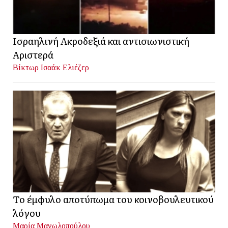
Ισραηλινή Ακροδεξιά και αντισιωνιστική
Αριστερά
Βίκτωρ Ισαάκ Ελιέζερ
Το έμφυλο αποτύπωμα του κοινοβουλευτικού
λόγου
Μαρία Μανωλοπούλου