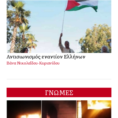
Αντισιωνισμός εναντίον Ελλήνων
Βάνα Νικολαΐδου-Κυριανίδου
ΓΝΩΜΕΣ