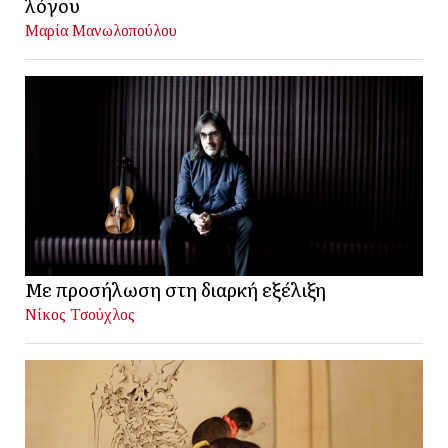
λόγου
Μαρία Μανωλοπούλου
Με προσήλωση στη διαρκή εξέλιξη
Νίκος Τσούχλος