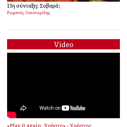
13η σύνταξη; Σοβαρά;
Ρωμανός Οικονομίδης
Video
«Play it again, Χρήστο» - Χρήστος