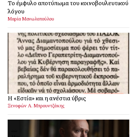
Το έμφυλο αποτύπωμα του κοινοβουλευτικού
λόγου
Μαρία Μανωλοπούλου
Η «Εστία» και η ανέστια ύβρις
Ξενοφών Α. Μπρουντζάκης