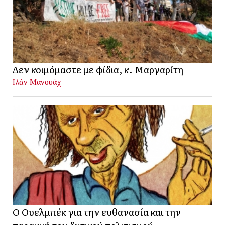
Δεν κοιμόμαστε με φίδια, κ. Μαργαρίτη
Ιλάν Μανουάχ
Ο Ουελμπέκ για την ευθανασία και την