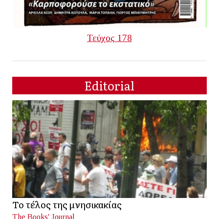
Τεύχος 178
Editorial
Το τέλος της μνησικακίας
The Books' Journal