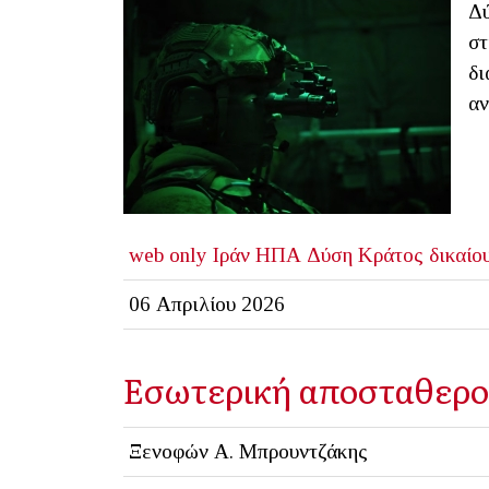
Δύ
στ
δι
αν
web only
Ιράν
ΗΠΑ
Δύση
Κράτος δικαίο
06 Απριλίου 2026
Εσωτερική αποσταθερο
Ξενοφών Α. Μπρουντζάκης