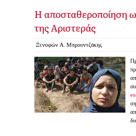
Η αποσταθεροποίηση ως
της Αριστεράς
Ξενοφών Α. Μπρουντζάκης
Πρ
πρ
απ
συ
es
ση
απ
δι