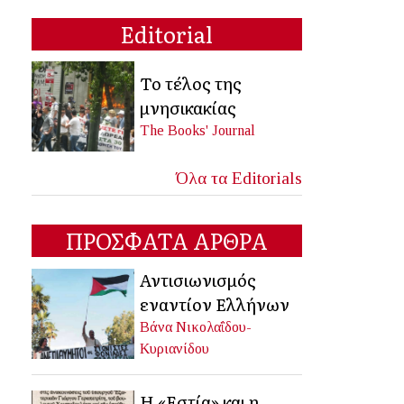
Editorial
Το τέλος της
μνησικακίας
The Books' Journal
Όλα τα Editorials
ΠΡΟΣΦΑΤΑ ΑΡΘΡΑ
Αντισιωνισμός
εναντίον Ελλήνων
Βάνα Νικολαΐδου-
Κυριανίδου
Η «Εστία» και η