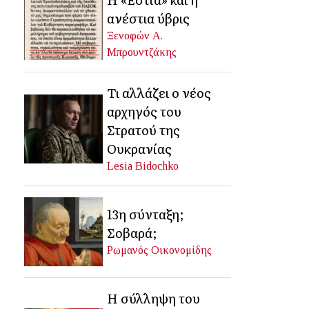
ανέστια ύβρις
Ξενοφών Α.
Μπρουντζάκης
Τι αλλάζει ο νέος
αρχηγός του
Στρατού της
Ουκρανίας
Lesia Bidochko
13η σύνταξη;
Σοβαρά;
Ρωμανός Οικονομίδης
Η σύλληψη του