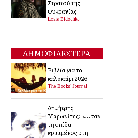
Στρατού της
Ουκρανίας
Lesia Bidochko
ΔΗΜΟΦΙΛΕΣΤΕΡΑ
Βιβλία για το
καλοκαίρι 2026
The Books' Journal
Δημήτρης
Μαρωνίτης: «…σαν
τη σπίθα
κρυμμένος στη