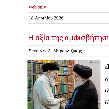
web only
18 Απριλίου 2026
Η αξία της αμφισβήτησ
Ξενοφών Α. Μπρουντζάκης
Δ
κ
σ
κ