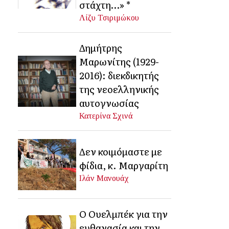
στάχτη…» *
Λίζυ Τσιριμώκου
Δημήτρης
Μαρωνίτης (1929-
2016): διεκδικητής
της νεοελληνικής
αυτογνωσίας
Κατερίνα Σχινά
Δεν κοιμόμαστε με
φίδια, κ. Μαργαρίτη
Ιλάν Μανουάχ
Ο Ουελμπέκ για την
ευθανασία και την