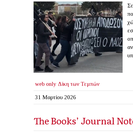
Σε
πο
χώ
εσ
οπ
αν
υπ
web only
Δίκη των Τεμπών
31 Μαρτίου 2026
The Books’ Journal No