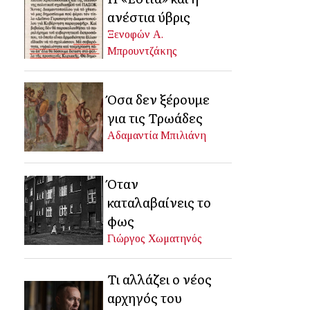
ανέστια ύβρις
Ξενοφών Α.
Μπρουντζάκης
Όσα δεν ξέρουμε
για τις Τρωάδες
Αδαμαντία Μπιλιάνη
Όταν
καταλαβαίνεις το
φως
Γιώργος Χωματηνός
Τι αλλάζει ο νέος
αρχηγός του