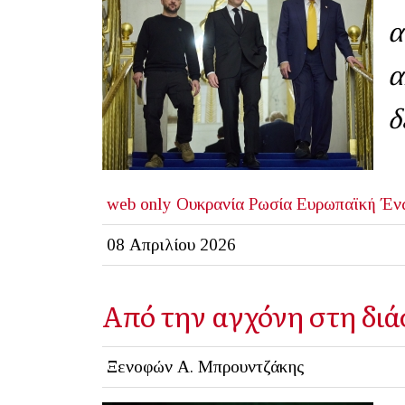
α
α
δ
web only
Ουκρανία
Ρωσία
Ευρωπαϊκή Έν
08 Απριλίου 2026
Από την αγχόνη στη διά
Ξενοφών Α. Μπρουντζάκης