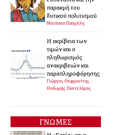
παρακμή του
δυτικού πολιτισμού
Νατάσσα Πασχάλη
Η ακρίβεια των
τιμών και ο
πληθωρισμός
ανακριβειών και
παραπληροφόρησης
Γιώργος Θυφρονίτης -
Θοδωρής Παντελάρος
ΓΝΩΜΕΣ
Η «Εστία» και η