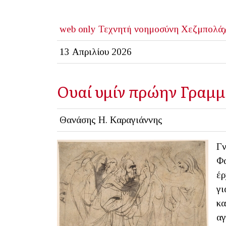
web only
Τεχνητή νοημοσύνη
Χεζμπολά
13 Απριλίου 2026
Ουαί υμίν πρώην Γραμμα
Θανάσης Η. Καραγιάννης
Γν
Φα
έρ
γι
κα
αγ