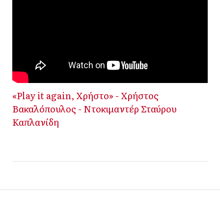
«Play it again, Χρήστο» - Χρήστος
Βακαλόπουλος - Ντοκιμαντέρ Σταύρου
Καπλανίδη