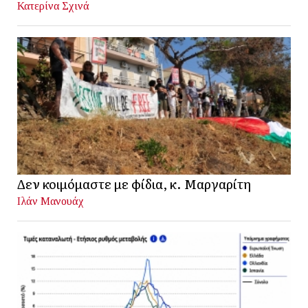
Κατερίνα Σχινά
Δεν κοιμόμαστε με φίδια, κ. Μαργαρίτη
Ιλάν Μανουάχ