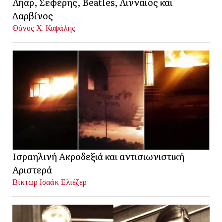
Λήαρ, Σεφέρης, Beatles, Λινναίος και
Δαρβίνος
Θάνος Χ. Καψάλης
Ισραηλινή Ακροδεξιά και αντισιωνιστική
Αριστερά
Βίκτωρ Ισαάκ Ελιέζερ