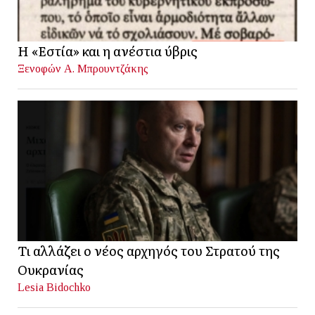
Η «Εστία» και η ανέστια ύβρις
Ξενοφών Α. Μπρουντζάκης
Τι αλλάζει ο νέος αρχηγός του Στρατού της
Ουκρανίας
Lesia Bidochko