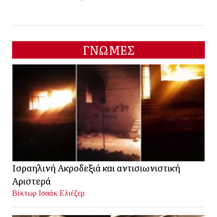
ΓΝΩΜΕΣ
Ισραηλινή Ακροδεξιά και αντισιωνιστική
Αριστερά
Βίκτωρ Ισαάκ Ελιέζερ