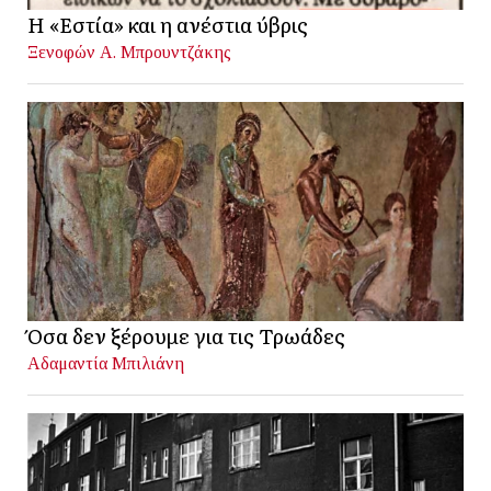
Η «Εστία» και η ανέστια ύβρις
Ξενοφών Α. Μπρουντζάκης
Όσα δεν ξέρουμε για τις Τρωάδες
Αδαμαντία Μπιλιάνη