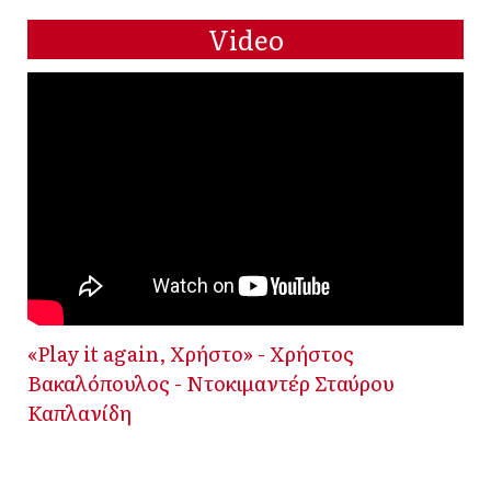
Video
«Play it again, Χρήστο» - Χρήστος
Βακαλόπουλος - Ντοκιμαντέρ Σταύρου
Καπλανίδη