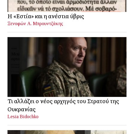
Η «Εστία» και η ανέστια ύβρις
Ξενοφών Α. Μπρουντζάκης
Τι αλλάζει ο νέος αρχηγός του Στρατού της
Ουκρανίας
Lesia Bidochko